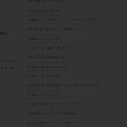
cocinar sin gluten
(16)
Colaboraciones
(4)
comida saludable
(15)
Día a Día
(493)
Fécula patata
(4)
Galletas
(72)
ado.
Guías de viajes
(6)
Harina de almendras
(50)
Harina de altramuz
(9)
(en
éste
Harina de amaranto
(7)
y no se
Harina de arroz
(26)
Harina de maiz
(24)
Harina de mijo
(4)
Harina de Teff
(7)
Harina trigo sarraceno
(105)
Helados
(29)
Info celiaquía
(87)
magdalenas
(5)
muffins
(4)