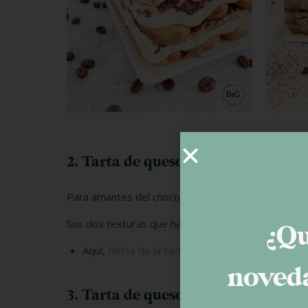
2. Tarta de queso mascarpone y ch
Para amantes del chocolate, esta tarta que combin
Sus dos texturas que hace que se convierta en un p
¿Qu
Aquí,
Recta de la tarta de queso mascarpone y 
noveda
3. Tarta de queso y aguacate