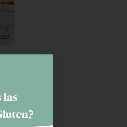
 las
Gluten?