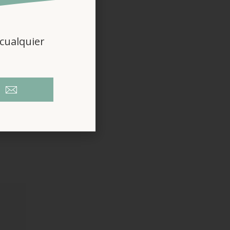
 de esta
cualquier
villosos