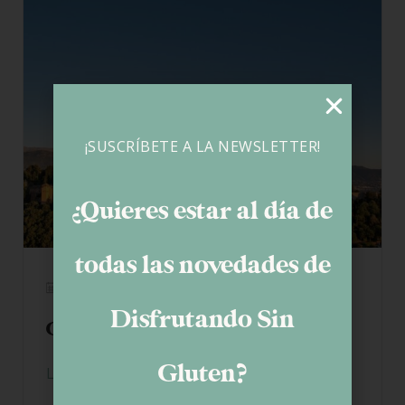
¡SUSCRÍBETE A LA NEWSLETTER!
¿Quieres estar al día de
todas las novedades de
24/09/2020
Disfrutando Sin
Granada 100% sin gluten
Gluten?
LEER MÁS