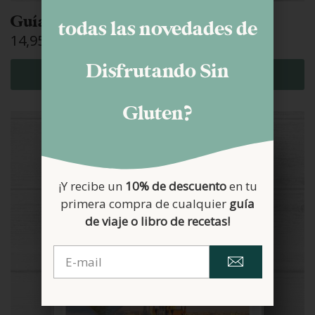
Guía París sin gluten
todas las novedades de
14,95
€
Disfrutando Sin
AÑADIR AL CARRITO
Gluten?
¡Y recibe un
10% de descuento
en tu
primera compra de cualquier
guía
de viaje o libro de recetas!