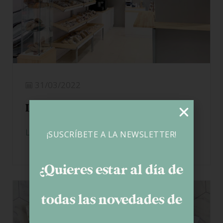
31/03/2022
León The Baker
LEER MÁS
¡SUSCRÍBETE A LA NEWSLETTER!
¿Quieres estar al día de
todas las novedades de