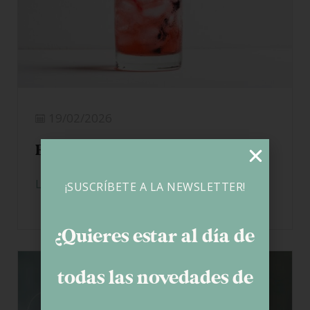
¡SUSCRÍBETE A LA NEWSLETTER!
19/02/2026
El efecto cocktail del gluten
¿Quieres estar al día de
LEER MÁS
todas las novedades de