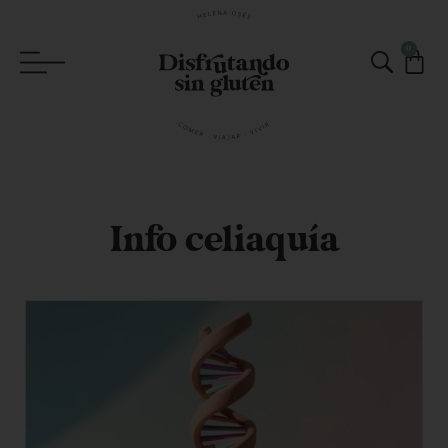
0
Info celiaquía