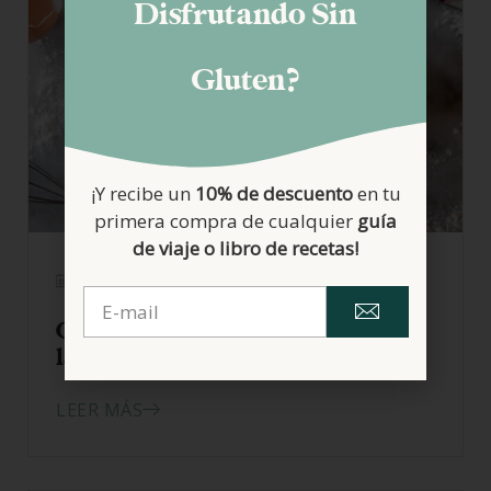
Disfrutando Sin
Gluten?
¡Y recibe un
10% de descuento
en tu
primera compra de cualquier
guía
de viaje o libro de recetas!
03/09/2018
Crema Pastelera sin gluten y sin
lactosa
LEER MÁS