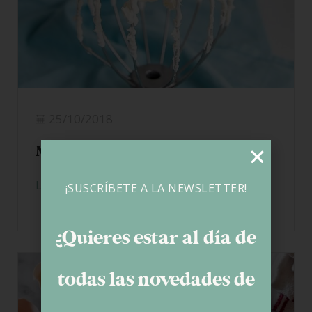
25/10/2018
Merengue Suizo
LEER MÁS
¡SUSCRÍBETE A LA NEWSLETTER!
¿Quieres estar al día de
todas las novedades de