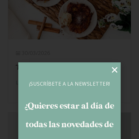
30/03/2026
Torrijas sin gluten
LEER MÁS
¡SUSCRÍBETE A LA NEWSLETTER!
¿Quieres estar al día de
todas las novedades de