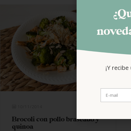
¿Qu
noveda
¡Y recibe
10/11/2014
Brocoli con pollo braseado y
quinoa