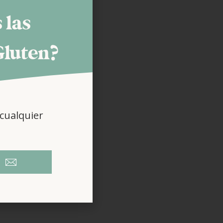
 las
Gluten?
cualquier