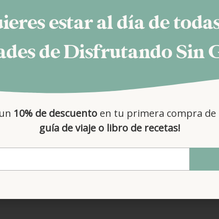
ieres estar al día de todas
des de Disfrutando Sin 
 un
10% de descuento
en tu primera compra de 
guía de viaje o libro de recetas!