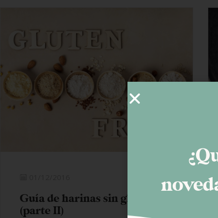
¿Qu
01/12/2016
noveda
Guía de harinas sin gluten
(parte II)