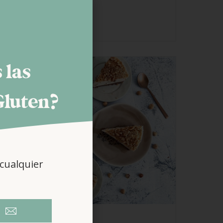
LEER MÁS
 las
Gluten?
cualquier