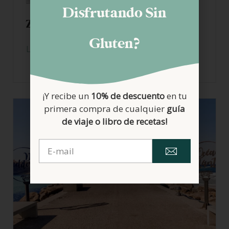
17/12/2020
Disfrutando Sin
Zahara de los Atunes sin gluten
Gluten?
LEER MÁS
¡Y recibe un
10% de descuento
en tu
primera compra de cualquier
guía
de viaje o libro de recetas!