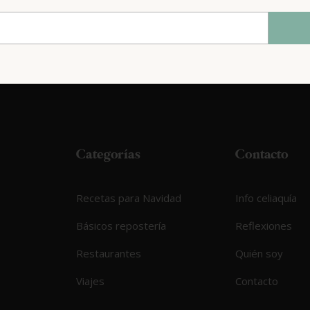
Categorías
Contacto
Recetas para Navidad
Info celiaquía
Básicos repostería
Reflexiones
Restaurantes
Quién soy
Viajes
Contacto