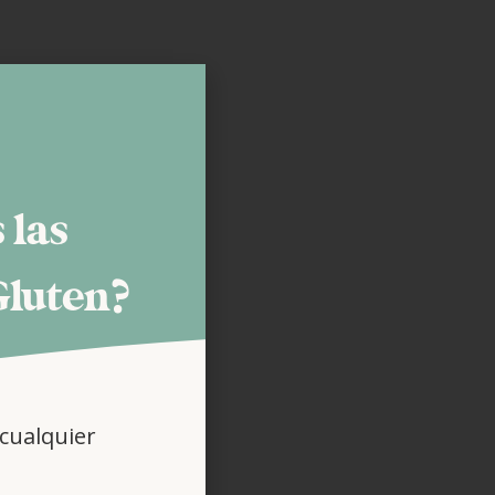
 las
Gluten?
cualquier