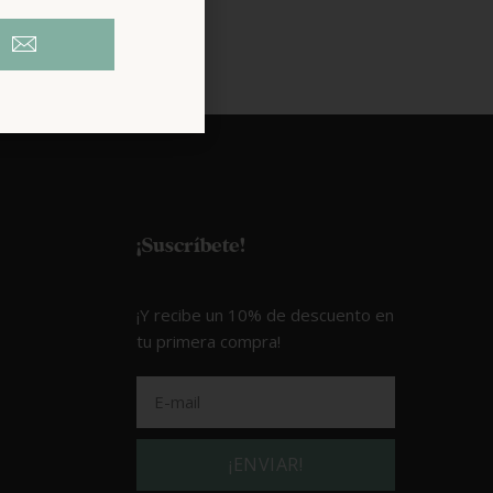
¡Suscríbete!
¡Y recibe un 10% de descuento en
tu primera compra!
¡ENVIAR!