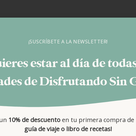
¡SUSCRÍBETE A LA NEWSLETTER!
ieres estar al día de todas
des de Disfrutando Sin 
 un
10% de descuento
en tu primera compra de 
guía de viaje o libro de recetas!