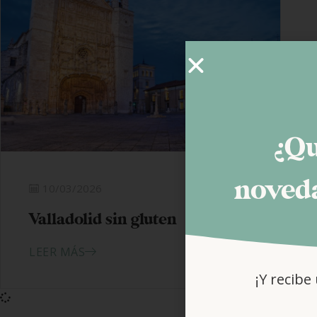
¿Qu
noveda
10/03/2026
Valladolid sin gluten
LEER MÁS
¡Y recibe