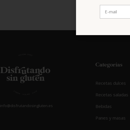
Categorías
Recetas dulces
Recetas saladas
info@disfrutandosingluten.es
Bebidas
Panes y masas