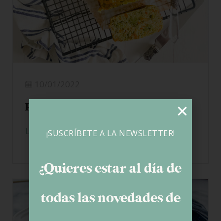
10/01/2022
Pastel de verduras
LEER MÁS
¡SUSCRÍBETE A LA NEWSLETTER!
¿Quieres estar al día de
todas las novedades de