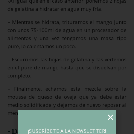
-Al igual que en el caso anterior, ponemos 2 hojas
de gelatina a hidratar en agua muy fría.
– Mientras se hidrata, trituramos el mango junto
con unos 75-100ml de agua en un procesador de
alimentos y una vez tengamos una masa tipo
puré, lo calentamos un poco.
– Escurrimos las hojas de gelatina y las vertemos
en el puré de mango hasta que se disuelvan por
completo.
– Finalmente, echamos esta mezcla sobre la
mousse de queso de oveja que ya debe estar
medio solidificada y dejamos de nuevo reposar al
menos 4 horas.
- Decoración de la tarta
¡SUSCRÍBETE A LA NEWSLETTER!