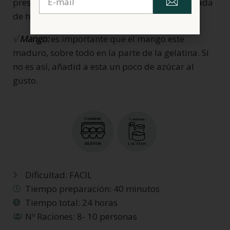
prescindibles en el caso de no querer poner nada
de huevo.
√
Mango:
es importante que el mango este
maduro, sobre todo en la parte de la gelatina. Si
no es así, añadid a esta un poco de azúcar al
gusto.
Dificultad: FACIL
Tiempo preparación: 40 minutos
Tiempo total: 24 horas
Nº Raciones: 8- 10 personas