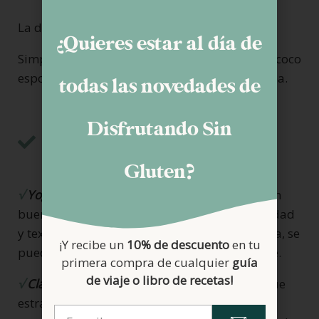
La decoración de la tarta es opcional.
¿Quieres estar al día de
Simplemente ponemos un poco de coco
espolvoreado por el borde y arándanos encima.
todas las novedades de
Notas para una mousse
Disfrutando Sin
perfecta
Gluten?
√
Yogur:
en ese caso la gracia es hacerlo con un
buen yogur de oveja que aporta una cremosidad
y textura maravillosas a la tarta. Pero sin duda, se
¡Y recibe un
10% de descuento
en tu
puede sustituir por el yogur que más os guste.
primera compra de cualquier
guía
de viaje o libro de recetas!
√
Claras de huevo:
si se añaden, le dan un toque
estra de cremosidad a la mousse, pero son