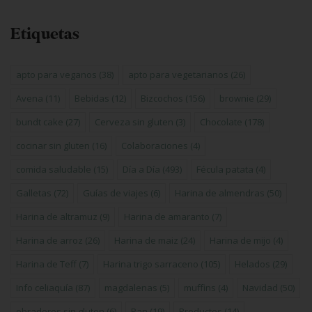
Etiquetas
apto para veganos
(38)
apto para vegetarianos
(26)
Avena
(11)
Bebidas
(12)
Bizcochos
(156)
brownie
(29)
bundt cake
(27)
Cerveza sin gluten
(3)
Chocolate
(178)
cocinar sin gluten
(16)
Colaboraciones
(4)
comida saludable
(15)
Día a Día
(493)
Fécula patata
(4)
Galletas
(72)
Guías de viajes
(6)
Harina de almendras
(50)
Harina de altramuz
(9)
Harina de amaranto
(7)
Harina de arroz
(26)
Harina de maiz
(24)
Harina de mijo
(4)
Harina de Teff
(7)
Harina trigo sarraceno
(105)
Helados
(29)
Info celiaquía
(87)
magdalenas
(5)
muffins
(4)
Navidad
(50)
obradores sin gluten
(6)
Pan
(19)
Productos
(14)