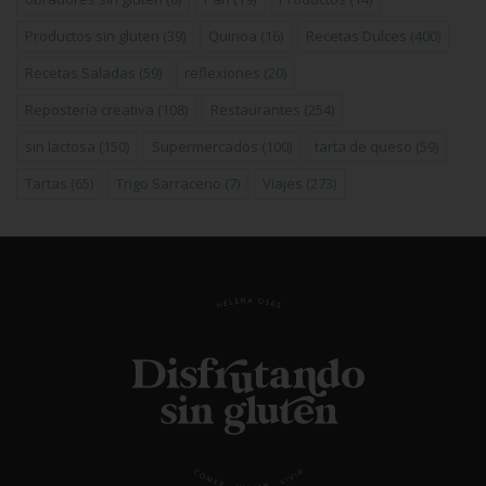
Productos sin gluten
(39)
Quinoa
(16)
Recetas Dulces
(400)
Recetas Saladas
(59)
reflexiones
(20)
Repostería creativa
(108)
Restaurantes
(254)
sin lactosa
(150)
Supermercados
(100)
tarta de queso
(59)
Tartas
(65)
Trigo Sarraceno
(7)
Viajes
(273)