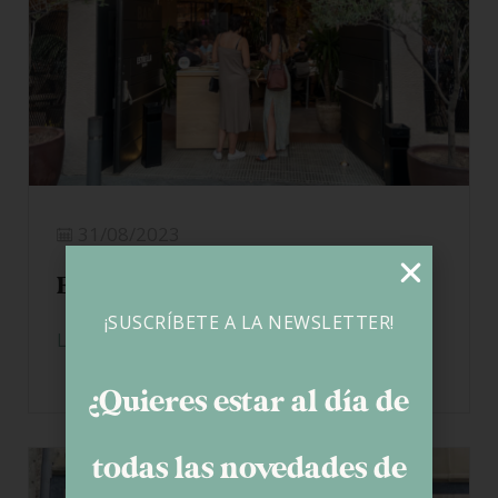
31/08/2023
El Postit – Cambrils
¡SUSCRÍBETE A LA NEWSLETTER!
LEER MÁS
¿Quieres estar al día de
todas las novedades de