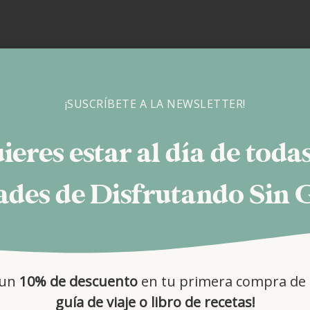
¡SUSCRÍBETE A LA NEWSLETTER!
ieres estar al día de todas
des de Disfrutando Sin 
 un
10% de descuento
en tu primera compra de 
guía de viaje o libro de recetas!