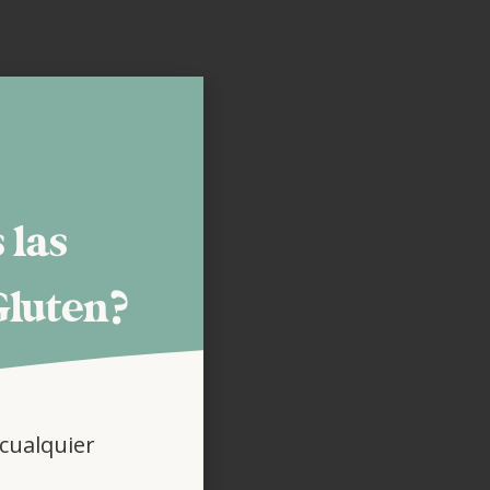
 las
Gluten?
cualquier