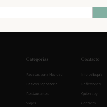
Categorías
Contacto
Recetas para Navidad
Info celiaquía
Básicos repostería
Reflexiones
Restaurantes
Quién soy
Viajes
Contacto