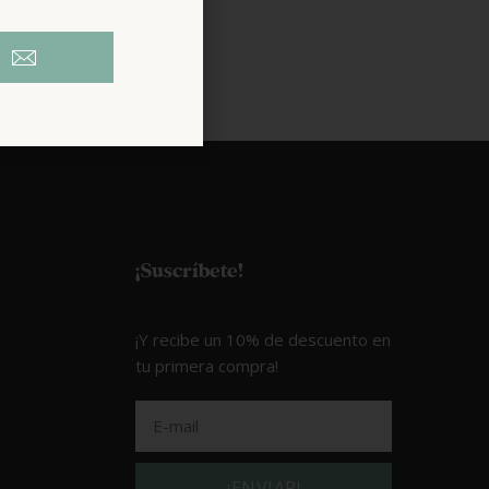
¡Suscríbete!
¡Y recibe un 10% de descuento en
tu primera compra!
¡ENVIAR!