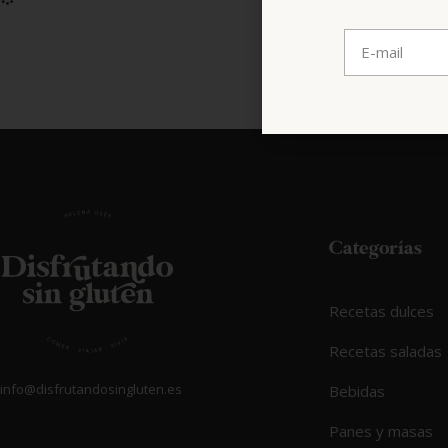
Categorías
Recetas dulces
Recetas saladas
info@disfrutandosingluten.es
Bebidas
Panes y masas