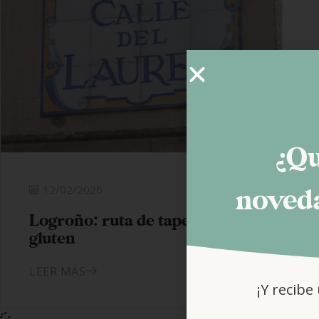
¿Qu
12/02/2026
noveda
Logroño: ruta de tapeo sin
gluten
LEER MÁS
¡Y recibe