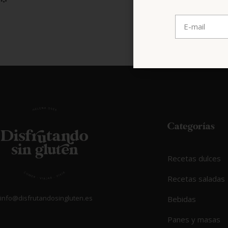
Categorías
Recetas dulces
Recetas saladas
info@disfrutandosingluten.es
Bebidas
Panes y masas