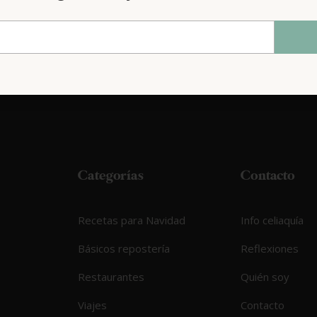
Categorías
Contacto
Recetas para Navidad
Info celiaquía
Básicos repostería
Reflexiones
Restaurantes
Quién soy
Viajes
Contacto