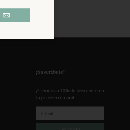
¡Suscríbete!
¡Y recibe un 10% de descuento en
tu primera compra!
¡ENVIAR!