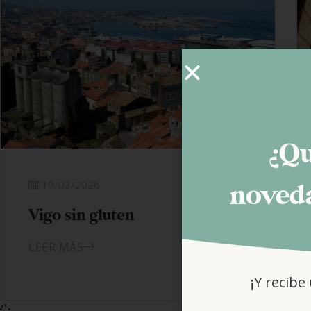
¿Qu
19/03/2026
noveda
Vigo sin gluten
LEER MÁS
¡Y recibe