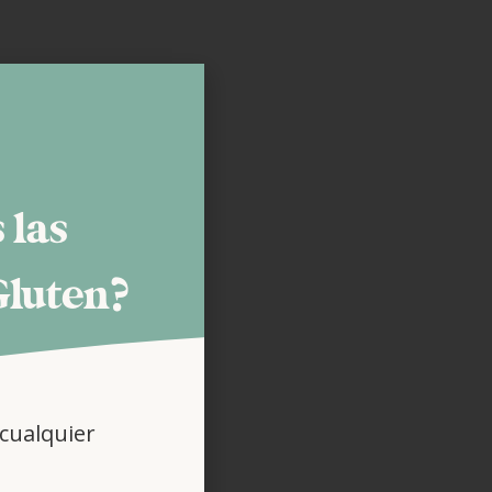
 las
Gluten?
cualquier