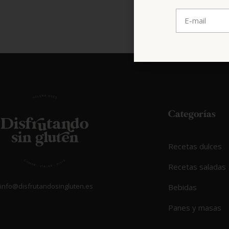
Categorías
Recetas dulces
Recetas saladas
info@disfrutandosingluten.es
Bebidas
Panes y masas