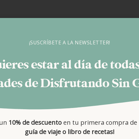
¡SUSCRÍBETE A LA NEWSLETTER!
ieres estar al día de todas
des de Disfrutando Sin 
 un
10% de descuento
en tu primera compra de 
guía de viaje o libro de recetas!