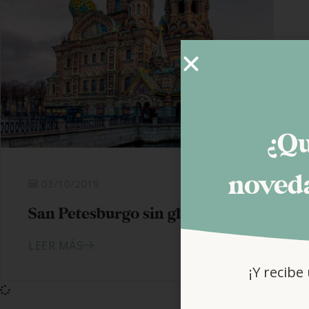
¿Qu
noveda
03/10/2019
San Petesburgo sin gluten
LEER MÁS
¡Y recibe