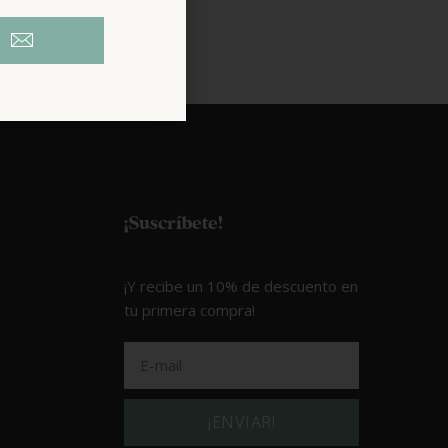
¡Suscríbete!
¡Y recibe un 10% de descuento en
tu primera compra!
¡ENVIAR!