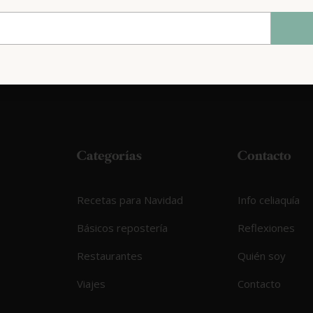
Categorías
Contacto
Recetas para Navidad
Info celiaquía
Básicos repostería
Reflexiones
Restaurantes
Quién soy
Viajes
Contacto