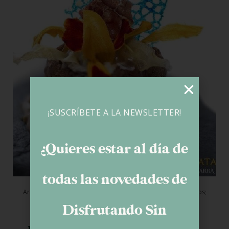
¡SUSCRÍBETE A LA NEWSLETTER!
¿Quieres estar al día de
todas las novedades de
Arriba izda: Bombeja del Baserriberri; medio: huevos trufados;
derecha: pitxo «Iruñaquilazarra».
Disfrutando Sin