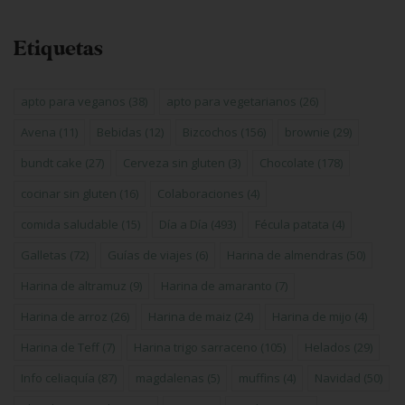
Etiquetas
apto para veganos
(38)
apto para vegetarianos
(26)
Avena
(11)
Bebidas
(12)
Bizcochos
(156)
brownie
(29)
bundt cake
(27)
Cerveza sin gluten
(3)
Chocolate
(178)
cocinar sin gluten
(16)
Colaboraciones
(4)
comida saludable
(15)
Día a Día
(493)
Fécula patata
(4)
Galletas
(72)
Guías de viajes
(6)
Harina de almendras
(50)
Harina de altramuz
(9)
Harina de amaranto
(7)
Harina de arroz
(26)
Harina de maiz
(24)
Harina de mijo
(4)
Harina de Teff
(7)
Harina trigo sarraceno
(105)
Helados
(29)
Info celiaquía
(87)
magdalenas
(5)
muffins
(4)
Navidad
(50)