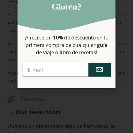
→ Iruñazarra
Gluten?
El año 2018, el restaurante Iruñazarra ganó la
«Semana del Pincho de Navarra»
con un pincho
que era 100% sin gluten.
¡Y recibe un
10% de descuento
en tu
Sin duda, uno de los mejores lugares para
primera compra de cualquier
guía
disfrutar de buenas opciones sin gluten en
de viaje o libro de recetas!
Pamplona.
Además de pinchos, hay bocatas y la carta del
restaurante esta perfectamente adaptada.
Bocatas
→ Bar Jesus Mari
Ubicado en pleno casco viejo de Pamplona, es