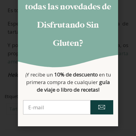
todas las novedades de
Es todo por hoy.
Espero que os haya gustado esta propuesta de
Disfrutando Sin
tarta de queso y calabaza, otoñal y deliciosa.
Gluten?
Y por si os apetecen más recetas con calabaza, os
propongo hacer esta
cookies
o esta típica
tarta
americana de calabaza
.
¡Y recibe un
10% de descuento
en tu
Helena
primera compra de cualquier
guía
de viaje o libro de recetas!
Etiquetas:
Chocolate
Recetas Dulces
Tarta De Queso