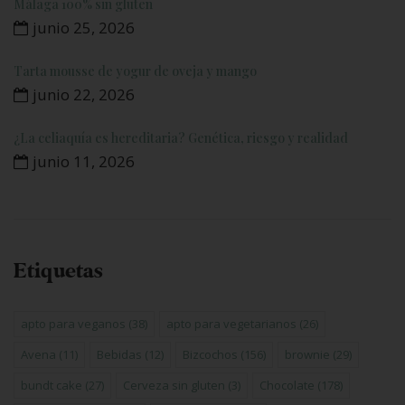
Málaga 100% sin gluten
junio 25, 2026
Tarta mousse de yogur de oveja y mango
junio 22, 2026
¿La celiaquía es hereditaria? Genética, riesgo y realidad
junio 11, 2026
Etiquetas
apto para veganos
(38)
apto para vegetarianos
(26)
Avena
(11)
Bebidas
(12)
Bizcochos
(156)
brownie
(29)
bundt cake
(27)
Cerveza sin gluten
(3)
Chocolate
(178)