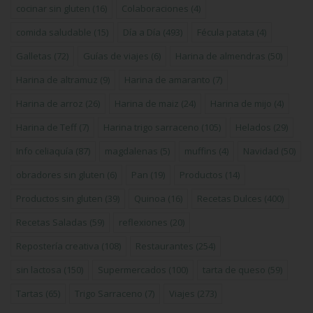
cocinar sin gluten
(16)
Colaboraciones
(4)
comida saludable
(15)
Día a Día
(493)
Fécula patata
(4)
Galletas
(72)
Guías de viajes
(6)
Harina de almendras
(50)
Harina de altramuz
(9)
Harina de amaranto
(7)
Harina de arroz
(26)
Harina de maiz
(24)
Harina de mijo
(4)
Harina de Teff
(7)
Harina trigo sarraceno
(105)
Helados
(29)
Info celiaquía
(87)
magdalenas
(5)
muffins
(4)
Navidad
(50)
obradores sin gluten
(6)
Pan
(19)
Productos
(14)
Productos sin gluten
(39)
Quinoa
(16)
Recetas Dulces
(400)
Recetas Saladas
(59)
reflexiones
(20)
Repostería creativa
(108)
Restaurantes
(254)
sin lactosa
(150)
Supermercados
(100)
tarta de queso
(59)
Tartas
(65)
Trigo Sarraceno
(7)
Viajes
(273)