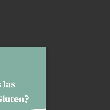
 las
Gluten?