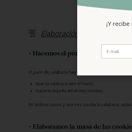
1
¡Y recibe
Elaboración
- Hacemos el puré de calabaza
El pure de calabaza hay que tenerlo hecho con ant
Asar la calabaza aen el horno
Hacerla exprés en el microondas.
En ambos casos y una vez cocida la calabaza, aplas
- Elaboramos la masa de las cookie