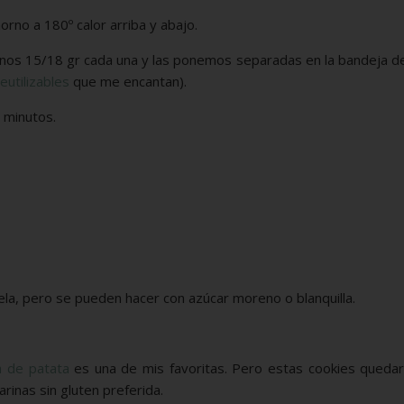
rno a 180º calor arriba y abajo.
unos 15/18 gr cada una y las ponemos separadas en la bandeja d
eutilizables
que me encantan).
 minutos.
la, pero se pueden hacer con azúcar moreno o blanquilla.
a de patata
es una de mis favoritas. Pero estas cookies quedar
rinas sin gluten preferida.