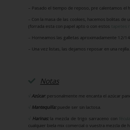
– Pasado el tiempo de reposo, pre calentamos el ho
– Con la masa de las cookies, hacemos bolitas de 
(forrada esta con papel apto o con estos
tapetes r
– Horneamos las galletas aproximadamente 12/14
– Una vez listas, las dejamos reposar en una rejilla.
Notas
√
Azúcar
: personalmente me encanta el azúcar pane
√
Mantequilla:
puede ser sin lactosa.
√
Harinas:
la mezcla de trigo sarraceno con
fécul
cualquier biela mix comercial o vuestra mezcla de ha