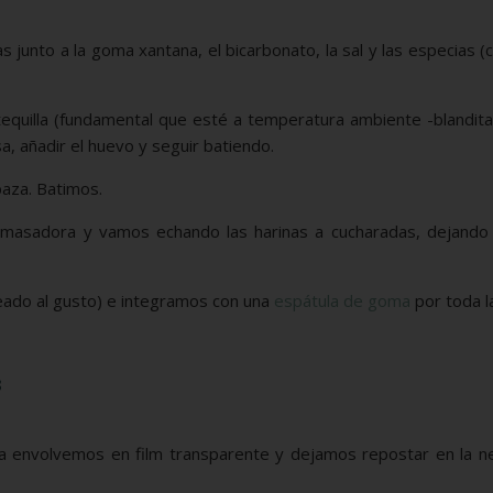
s junto a la goma xantana, el bicarbonato, la sal y las especias (
tequilla (fundamental que esté a temperatura ambiente -blandita
 añadir el huevo y seguir batiendo.
baza. Batimos.
amasadora y vamos echando las harinas a cucharadas, dejando
ceado al gusto) e integramos con una
espátula de goma
por toda l
s
la envolvemos en film transparente y dejamos repostar en la n