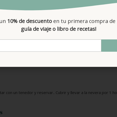
nuez moscada
00 gr chocolate blanco
 un
10% de descuento
en tu primera compra de 
guía de viaje o libro de recetas!
elación. Para ello, podemos hacerlo de dos maneras:
tar con un tenedor y reservar.
. Cubrir y llevar a la nevera por 1 ho
s