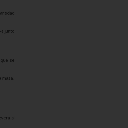
cantidad
-) junto
 que se
a masa.
evera al