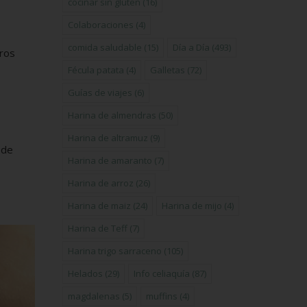
cocinar sin gluten
(16)
Colaboraciones
(4)
comida saludable
(15)
Día a Día
(493)
eros
Fécula patata
(4)
Galletas
(72)
Guías de viajes
(6)
Harina de almendras
(50)
Harina de altramuz
(9)
 de
Harina de amaranto
(7)
Harina de arroz
(26)
Harina de maiz
(24)
Harina de mijo
(4)
Harina de Teff
(7)
Harina trigo sarraceno
(105)
Helados
(29)
Info celiaquía
(87)
magdalenas
(5)
muffins
(4)