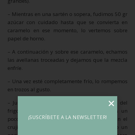
grandes).
– Mientras en una sartén o sopera, fudimos
50 gr
azúcar con cuidado hasta que se convierta en
caramelo en ese momento, lo vertemos sobre
papel de horno.
– A continuación y sobre ese caramelo, echamos
las avellanas troceadas y dejamos que la mezcla
enfríe.
– Una vez esté completamente frío, lo rompemos
en trozos al gusto.
– Justo 5 minutos antes de servir, sacamos del
frigorífico la mousse, por encima vertemos un
¡SUSCRÍBETE A LA NEWSLETTER!
poco del caramelo salado y decoramos con el
crujiente de avellanas. Terminamos rallando un