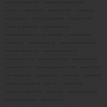
apto para veganos
(38)
apto para vegetarianos
(26)
Avena
(11)
Bebidas
(12)
Bizcochos
(156)
brownie
(29)
bundt cake
(27)
Cerveza sin gluten
(3)
Chocolate
(178)
cocinar sin gluten
(16)
Colaboraciones
(4)
comida saludable
(15)
Día a Día
(493)
Fécula patata
(4)
Galletas
(72)
Guías de viajes
(6)
Harina de almendras
(50)
Harina de altramuz
(9)
Harina de amaranto
(7)
Harina de arroz
(26)
Harina de maiz
(24)
Harina de mijo
(4)
Harina de Teff
(7)
Harina trigo sarraceno
(105)
Helados
(29)
Info celiaquía
(87)
magdalenas
(5)
muffins
(4)
Navidad
(50)
obradores sin gluten
(6)
Pan
(19)
Productos
(14)
Productos sin gluten
(39)
Quinoa
(16)
Recetas Dulces
(400)
Recetas Saladas
(59)
reflexiones
(20)