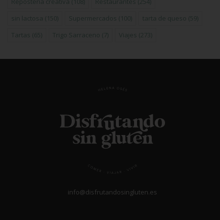
Repostería creativa
(108)
Restaurantes
(254)
sin lactosa
(150)
Supermercados
(100)
tarta de queso
(59)
Tartas
(65)
Trigo Sarraceno
(7)
Viajes
(273)
info@disfrutandosingluten.es