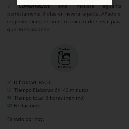
√
Conservación
:
esta mousse aguanta
perfectamente 3 días en nevera tapada. Añade el
crujiente siempre en el momento de servir para
que no se ablande.
Dificultad: FACIL
Tiempo Elaboración: 40 minutos
Tiempo total: 6 horas (mínimo)
Nº Raciones:
Es todo por hoy.