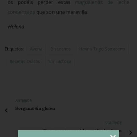
os podéis perder estas
magdalenas de leche
condensada
que son una maravilla.
Helena
Etiquetas:
Avena
Bizcochos
Harina Trigo Sarraceno
Recetas Dulces
Sin Lactosa
ANTERIOR
Bergamo sin gluten
SIGUIENTE
Restaurantes comida rapida sin gluten