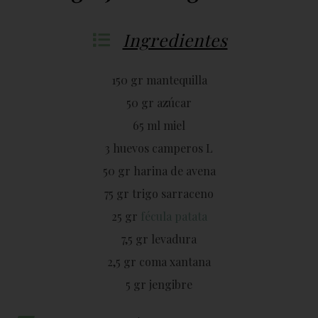
Ingredientes
150 gr mantequilla
50 gr azúcar
65 ml miel
3 huevos camperos L
50 gr harina de avena
75 gr trigo sarraceno
25 gr
fécula patata
7,5 gr levadura
2,5 gr coma xantana
5 gr jengibre