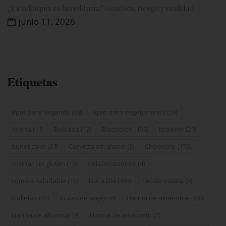
¿La celiaquía es hereditaria? Genética, riesgo y realidad
junio 11, 2026
Etiquetas
apto para veganos
(38)
apto para vegetarianos
(26)
Avena
(11)
Bebidas
(12)
Bizcochos
(156)
brownie
(29)
bundt cake
(27)
Cerveza sin gluten
(3)
Chocolate
(178)
cocinar sin gluten
(16)
Colaboraciones
(4)
comida saludable
(15)
Día a Día
(493)
Fécula patata
(4)
Galletas
(72)
Guías de viajes
(6)
Harina de almendras
(50)
Harina de altramuz
(9)
Harina de amaranto
(7)