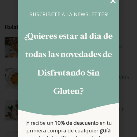
¡SUSCRÍBETE A LA NEWSLETTER!
Related Posts
¿Quieres estar al día de
junio 29, 2026
HELADO DE CARAMELO SALADO
todas las novedades de
Disfrutando Sin
junio 22, 2026
TARTA MOUSSE DE YOGUR DE OVEJA
Y MANGO
Gluten?
junio 1, 2026
MOUSSE DE CHOCOLATE NEGRO Y
AVELLANAS
¡Y recibe un
10% de descuento
en tu
primera compra de cualquier
guía
mayo 11, 2026