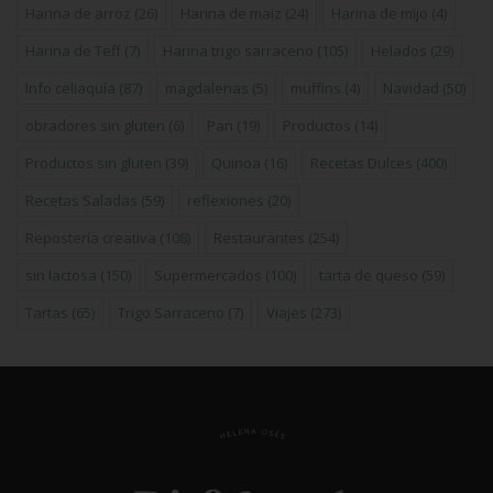
Harina de arroz
(26)
Harina de maiz
(24)
Harina de mijo
(4)
Harina de Teff
(7)
Harina trigo sarraceno
(105)
Helados
(29)
Info celiaquía
(87)
magdalenas
(5)
muffins
(4)
Navidad
(50)
obradores sin gluten
(6)
Pan
(19)
Productos
(14)
Productos sin gluten
(39)
Quinoa
(16)
Recetas Dulces
(400)
Recetas Saladas
(59)
reflexiones
(20)
Repostería creativa
(108)
Restaurantes
(254)
sin lactosa
(150)
Supermercados
(100)
tarta de queso
(59)
Tartas
(65)
Trigo Sarraceno
(7)
Viajes
(273)