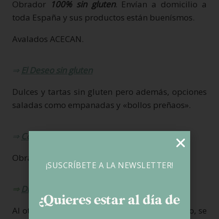
Obrador
100% sin gluten
. Envían a domicilio a
toda España y sus productos están buenísmos.
Avalados ACECAN.
⇒
El Deseo sin gluten
Dulces y tartas sin gluten pero además, opciones
saladas como empanadas y «bollos preñaos».
⇒
Cookiliacos
Obrador avalado por FACE.
¡SUSCRÍBETE A LA NEWSLETTER!
⇒
Dulce y Saladito
¿Quieres estar al día de
Al otro lado de la bahía, en el pueblo de Somo, se