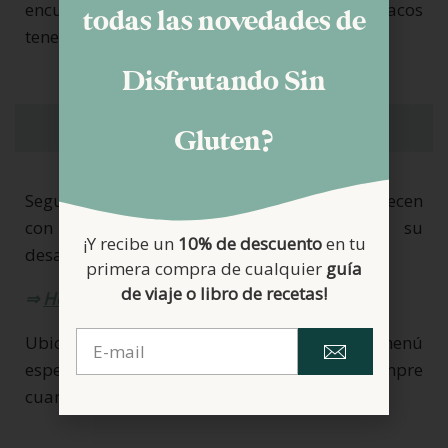
encuentra esta crepería donde los celíacos
todas las novedades de
tenemos creps tanto dulces como salado.
Disfrutando Sin
Hoteles con opciones sin
Gluten?
gluten
Seguro que hay más opciones, pero estos ofrecen
con seguridad opciones sin gluten en su
¡Y recibe un
10% de descuento
en tu
desayuno:
primera compra de cualquier
guía
de viaje o libro de recetas!
⇒
Hotel Chiqui Santander
Ubicado en la playa del Sardinero, tienen menú
específico para celíacos. Avisar antes siempre
cuando se hace la reserva.