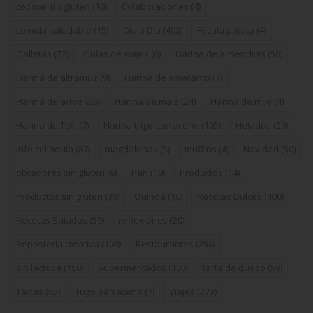
cocinar sin gluten
(16)
Colaboraciones
(4)
comida saludable
(15)
Día a Día
(493)
Fécula patata
(4)
Galletas
(72)
Guías de viajes
(6)
Harina de almendras
(50)
Harina de altramuz
(9)
Harina de amaranto
(7)
Harina de arroz
(26)
Harina de maiz
(24)
Harina de mijo
(4)
Harina de Teff
(7)
Harina trigo sarraceno
(105)
Helados
(29)
Info celiaquía
(87)
magdalenas
(5)
muffins
(4)
Navidad
(50)
obradores sin gluten
(6)
Pan
(19)
Productos
(14)
Productos sin gluten
(39)
Quinoa
(16)
Recetas Dulces
(400)
Recetas Saladas
(59)
reflexiones
(20)
Repostería creativa
(108)
Restaurantes
(254)
sin lactosa
(150)
Supermercados
(100)
tarta de queso
(59)
Tartas
(65)
Trigo Sarraceno
(7)
Viajes
(273)