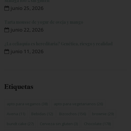
Málaga 100% sin gluten
junio 25, 2026
Tarta mousse de yogur de oveja y mango
junio 22, 2026
¿La celiaquía es hereditaria? Genética, riesgo y realidad
junio 11, 2026
Etiquetas
apto para veganos
(38)
apto para vegetarianos
(26)
Avena
(11)
Bebidas
(12)
Bizcochos
(156)
brownie
(29)
bundt cake
(27)
Cerveza sin gluten
(3)
Chocolate
(178)