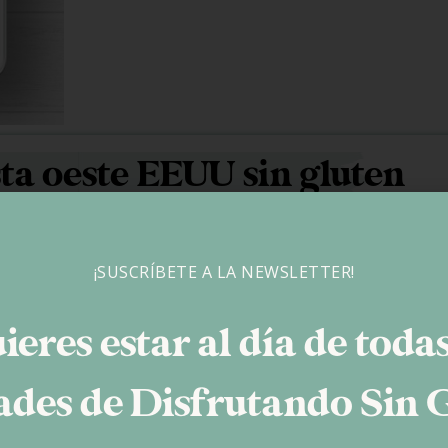
sta oeste EEUU sin gluten
damental porque los lugares a visitar son muchos y todos increíb
¡SUSCRÍBETE A LA NEWSLETTER!
ar
con inicio y final en Los Angeles ya que cogimos los vuelos di
ieres estar al día de todas
des de Disfrutando Sin 
 Melrose Place..)