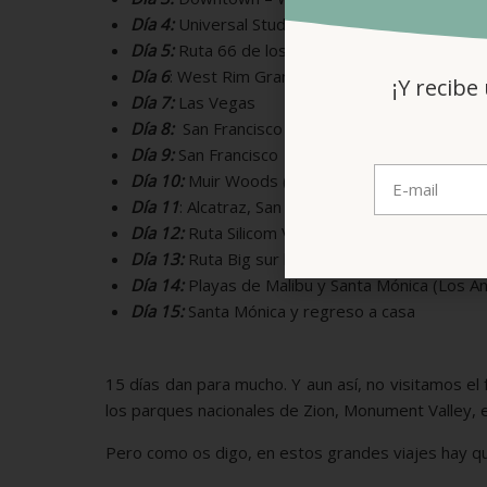
Día 4:
Universal Studios Los Angeles
Día 5:
Ruta 66 de los Angeles a Las Vegas (para
Día 6
: West Rim Gran cañón Colorado – Las Ve
¡Y recibe
Día 7:
Las Vegas
Día 8:
San Francisco
Día 9:
San Francisco
Día 10:
Muir Woods (parque sequoias) – Sausal
Día 11
: Alcatraz, San Francisco
Día 12:
Ruta Silicom Valley – Carmel
Día 13:
Ruta Big sur hasta Santa Bárbara
Día 14:
Playas de Malibu y Santa Mónica (Los A
Día 15:
Santa Mónica y regreso a casa
15 días dan para mucho. Y aun así, no visitamos 
los parques nacionales de Zion, Monument Valley,
Pero como os digo, en estos grandes viajes hay qu