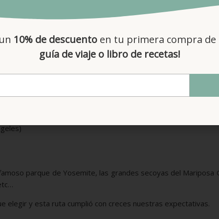
da en Calico)
gas
 un
10% de descuento
en tu primera compra de 
guía de viaje o libro de recetas!
ito
ngeles)
el famoso parque de Yosemite, las grandes secoyas del Mariposa
 etc…
e elegir y esta ruta cumplió con creces nuestras expectativas.