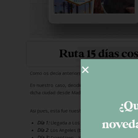
Ruta 15 días co
Como os decía anteriormente, elegir qué ver es fun
En nuestro caso, decidimos hacer una
ruta circul
dicha ciudad desde Madrid.
¿Qu
Así pues, esta fue nuestra ruta:
noveda
Día 1:
Llegada a Los Angeles
Día 2
: Los Angeles (bus turístico, Beberly Hills,
Día 3:
Downtown – Warner Bross Estudios