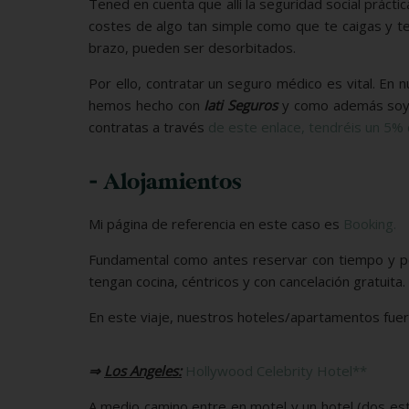
Tened en cuenta que allí la seguridad social prácti
costes de algo tan simple como que te caigas y t
brazo, pueden ser desorbitados.
Por ello, contratar un seguro médico es vital. En 
hemos hecho con
Iati Seguros
y como además soy a
contratas a través
de este enlace, tendréis un 5%
- Alojamientos
Mi página de referencia en este caso es
Booking.
Fundamental como antes reservar con tiempo y pon
tengan cocina, céntricos y con cancelación gratuita.
En este viaje, nuestros hoteles/apartamentos fuero
⇒
Los Angeles:
Hollywood Celebrity Hotel**
A medio camino entre en motel y un hotel (dos est