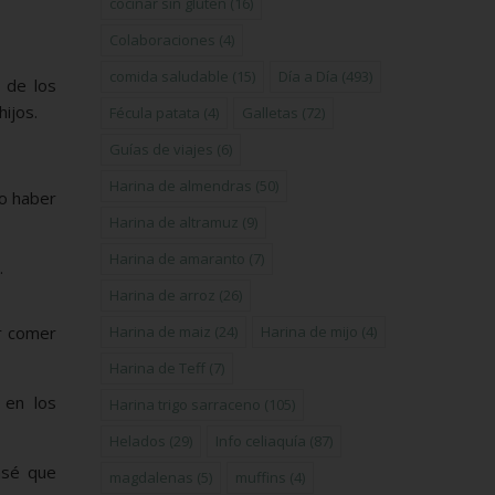
cocinar sin gluten
(16)
Colaboraciones
(4)
comida saludable
(15)
Día a Día
(493)
 de los
ijos.
Fécula patata
(4)
Galletas
(72)
Guías de viajes
(6)
Harina de almendras
(50)
no haber
Harina de altramuz
(9)
Harina de amaranto
(7)
.
Harina de arroz
(26)
r comer
Harina de maiz
(24)
Harina de mijo
(4)
Harina de Teff
(7)
 en los
Harina trigo sarraceno
(105)
Helados
(29)
Info celiaquía
(87)
nsé que
magdalenas
(5)
muffins
(4)