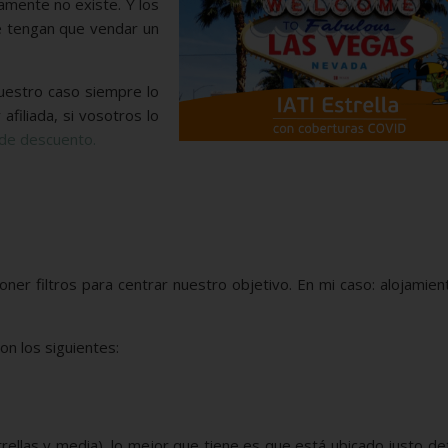
camente no existe. Y los
e tengan que vendar un
nuestro caso siempre lo
filiada, si vosotros lo
 de descuento.
er filtros para centrar nuestro objetivo. En mi caso: alojamie
n los siguientes:
rellas y media), lo mejor que tiene es que está ubicado justo de