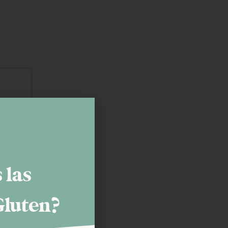
les.
rectos a
 las
Gluten?