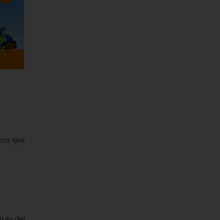
ntos que
trás del