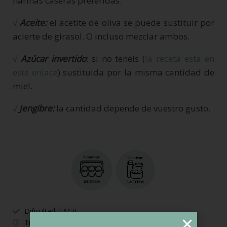
harinas caseras preferidas.
√
Aceite:
el acetite de oliva se puede sustituir por
acierte de girasol. O incluso mezclar ambos.
√
Azúcar invertido
: si no tenéis (
la receta esta en
este enlace
) sustituida por la misma cantidad de
miel.
√
Jengibre:
la cantidad depende de vuestro gusto.
Dificultad: FACIL
Tiempo preparación: 20 minutos