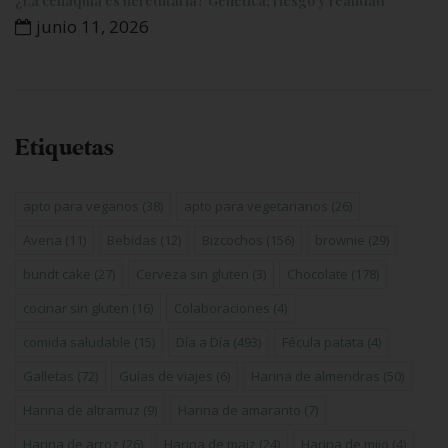
¿La celiaquía es hereditaria? Genética, riesgo y realidad
junio 11, 2026
Etiquetas
apto para veganos
(38)
apto para vegetarianos
(26)
Avena
(11)
Bebidas
(12)
Bizcochos
(156)
brownie
(29)
bundt cake
(27)
Cerveza sin gluten
(3)
Chocolate
(178)
cocinar sin gluten
(16)
Colaboraciones
(4)
comida saludable
(15)
Día a Día
(493)
Fécula patata
(4)
Galletas
(72)
Guías de viajes
(6)
Harina de almendras
(50)
Harina de altramuz
(9)
Harina de amaranto
(7)
Harina de arroz
(26)
Harina de maiz
(24)
Harina de mijo
(4)