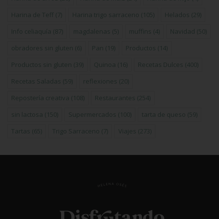
Harina de Teff
(7)
Harina trigo sarraceno
(105)
Helados
(29)
Info celiaquía
(87)
magdalenas
(5)
muffins
(4)
Navidad
(50)
obradores sin gluten
(6)
Pan
(19)
Productos
(14)
Productos sin gluten
(39)
Quinoa
(16)
Recetas Dulces
(400)
Recetas Saladas
(59)
reflexiones
(20)
Repostería creativa
(108)
Restaurantes
(254)
sin lactosa
(150)
Supermercados
(100)
tarta de queso
(59)
Tartas
(65)
Trigo Sarraceno
(7)
Viajes
(273)