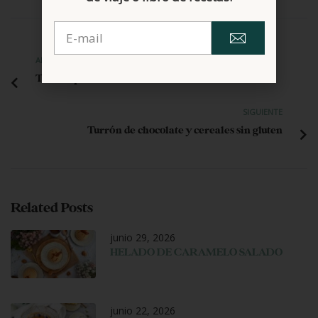
ANTERIOR
Tarta rápida de Manzana
SIGUIENTE
Turrón de chocolate y cereales sin gluten
Related Posts
junio 29, 2026
HELADO DE CARAMELO SALADO
junio 22, 2026