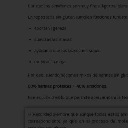
Por eso los almidones son:muy finos, ligeros, blan
En repostería sin gluten cumplen funciones fundam
aportan ligereza
suavizan las masas
ayudan a que los bizcochos suban
mejoran la miga.
Por eso, cuando hacemos mixes de harinas sin glu
60% harinas proteicas + 40% almidones.
Ese equilibrio es lo que permite acercarnos a la tex
⇒ Recordad siempre que aunque todos estos almido
correspondiente ya que en el proceso de molie
cereales con gluten.