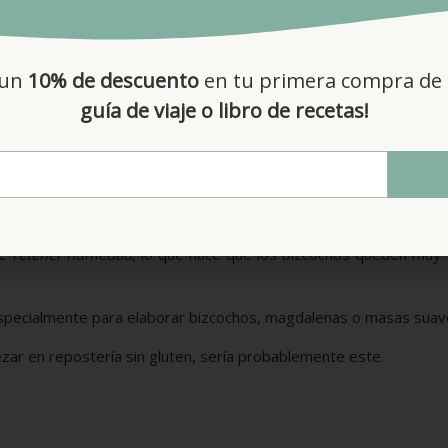
 un
10% de descuento
en tu primera compra de 
guía de viaje o libro de recetas!
e patata
de
retener humedad
, lo que hace que los bizcochos queden muy 
especialmente para elaborar bizcochos, magdalenas o masas suav
ezar en repostería sin gluten, sería probablemente este.