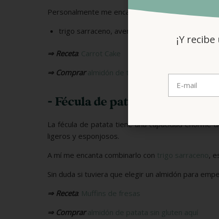
Personalmente me encanta combinarlo con:
trigo sarraceno, avena y/o arroz integral.
¡Y recibe
⇒ Receta
:
Carrot Cake
⇒ Comprar
almidón de trigo sin gluten aquí
.
- Fécula de patata o almidón d
La fécula de patata tiene una capacidad enorme 
ligeros y esponjosos.
A mí me encanta combinarlo con
trigo sarraceno
, 
Sin duda si tuviera que elegir un almidón para emp
⇒ Receta
:
Muffins de fresas
⇒ Comprar
almidón de patata sin gluten aquí