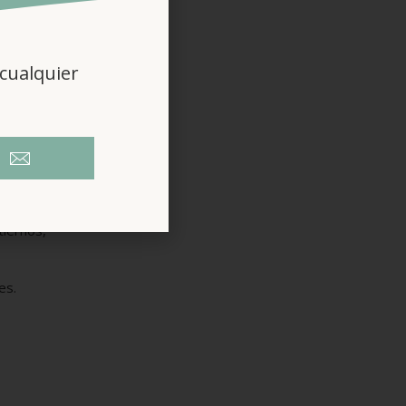
cualquier
tiernos,
es.