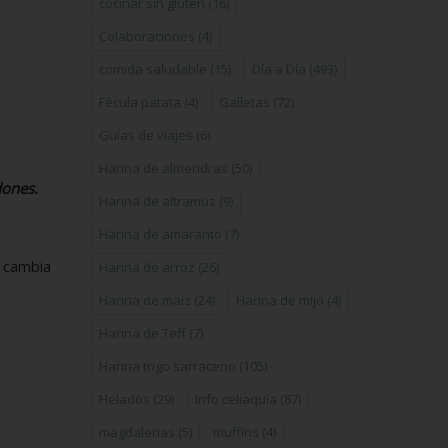
cocinar sin gluten
(16)
Colaboraciones
(4)
comida saludable
(15)
Día a Día
(493)
Fécula patata
(4)
Galletas
(72)
Guías de viajes
(6)
Harina de almendras
(50)
dones.
Harina de altramuz
(9)
Harina de amaranto
(7)
cambia
Harina de arroz
(26)
Harina de maiz
(24)
Harina de mijo
(4)
Harina de Teff
(7)
Harina trigo sarraceno
(105)
Helados
(29)
Info celiaquía
(87)
magdalenas
(5)
muffins
(4)