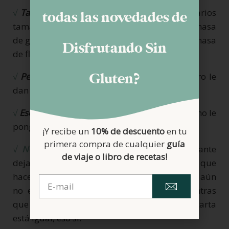
√
Tamaño del molde
: como veis, he puesto varios
todas las novedades de
tamaños. Si lo hacéis pequeño, os sobrará masa
de galletas (podéis hornearlas como tales) y masa
Disfrutando Sin
de flan.
Gluten?
√
Pepitas de chocolate
: son prescindibles, pero le
dan un punto extra a esta tarta.
√
Esencia de vainilla
: al gusto. Y si no os gusta, no le
pongáis.
¡Y recibe un
10% de descuento
en tu
primera compra de cualquier
guía
√
NOTA:
como veis en las fotos, es importante
de viaje o libro de recetas!
dejar tiempo de reposo en el frigorífico. Tuve que
hacer las fotos pronto y en la primera, el flan aún
no estaba lo suficientemente cuajado, mientras
que al día siguiente, estaba perfecto. Rica la tarta
está igual, eso sí.