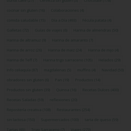
bundt cake
(27)
Cerveza sin gluten
(3)
Chocolate
(178)
cocinar sin gluten
(16)
Colaboraciones
(4)
comida saludable
(15)
Día a Día
(493)
Fécula patata
(4)
Galletas
(72)
Guías de viajes
(6)
Harina de almendras
(50)
Harina de altramuz
(9)
Harina de amaranto
(7)
Harina de arroz
(26)
Harina de maiz
(24)
Harina de mijo
(4)
Harina de Teff
(7)
Harina trigo sarraceno
(105)
Helados
(29)
Info celiaquía
(87)
magdalenas
(5)
muffins
(4)
Navidad
(50)
obradores sin gluten
(6)
Pan
(19)
Productos
(14)
Productos sin gluten
(39)
Quinoa
(16)
Recetas Dulces
(400)
Recetas Saladas
(59)
reflexiones
(20)
Repostería creativa
(108)
Restaurantes
(254)
sin lactosa
(150)
Supermercados
(100)
tarta de queso
(59)
Tartas
(65)
Trigo Sarraceno
(7)
Viajes
(273)