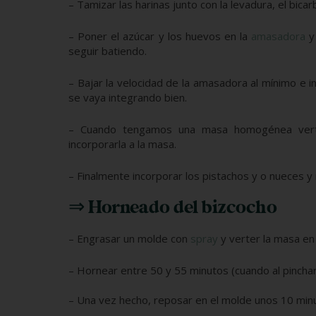
– Tamizar las harinas junto con la levadura, el bica
– Poner el azúcar y los huevos en la
amasadora
y 
seguir batiendo.
– Bajar la velocidad de la amasadora al mínimo e i
se vaya integrando bien.
– Cuando tengamos una masa homogénea verte
incorporarla a la masa.
– Finalmente incorporar los pistachos y o nueces y
⇒ Horneado del bizcocho
– Engrasar un molde con
spray
y verter la masa en 
– Hornear entre 50 y 55 minutos (cuando al pinchar c
– Una vez hecho, reposar en el molde unos 10 minut