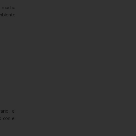
ga mucho
ambiente
rio, el
s con el