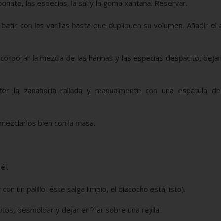
rbonato, las especias, la sal y la goma xantana. Reservar.
batir con las varillas hasta que dupliquen su volumen. Añadir el 
ncorporar la mezcla de las harinas y las especias despacito, dej
r la zanahoria rallada y manualmente con una espátula d
 mezclarlos bien con la masa.
él.
on un palillo éste salga limpio, el bizcocho está listo).
os, desmoldar y dejar enfriar sobre una rejilla.