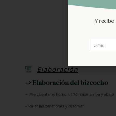
¡Y recibe
2
meren
Elaboración
⇒ Elaboración del bizcocho
–
Pre calentar el horno a 170º calor arriba y abajo
– Rallar las zanahorias y reservar.