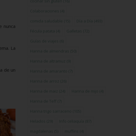
cocinar sin gluten
(16)
Colaboraciones
(4)
comida saludable
(15)
Día a Día
(493)
ue nunca
Fécula patata
(4)
Galletas
(72)
Guías de viajes
(6)
rema. La
Harina de almendras
(50)
Harina de altramuz
(9)
la de un
Harina de amaranto
(7)
Harina de arroz
(26)
Harina de maiz
(24)
Harina de mijo
(4)
Harina de Teff
(7)
Harina trigo sarraceno
(105)
Helados
(29)
Info celiaquía
(87)
magdalenas
(5)
muffins
(4)