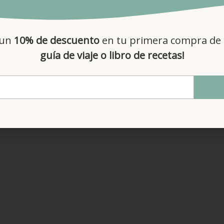
2,5 gr goma xantana
2,5 gr canela en polvo
2,5 gr jengibre
 un
10% de descuento
en tu primera compra de 
2,5 gr sal
guía de viaje o libro de recetas!
50 gr zanahoria rallada
Para el relleno
pistachos o nueces
gue suizo de queso crema