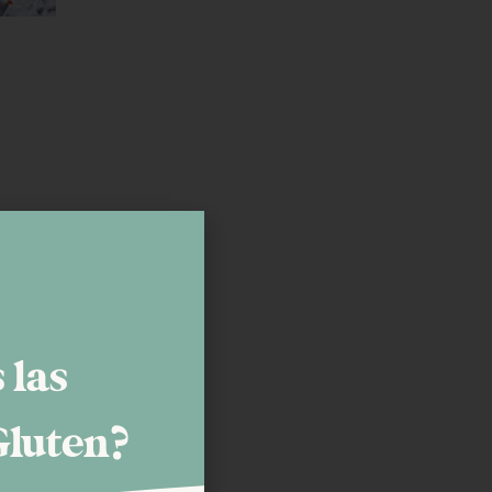
 las
Gluten?