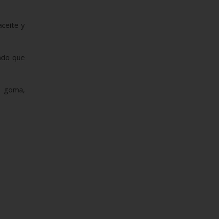
aceite y
ando que
e goma,