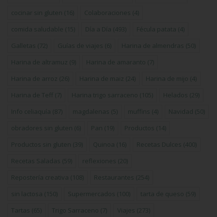
cocinar sin gluten
(16)
Colaboraciones
(4)
comida saludable
(15)
Día a Día
(493)
Fécula patata
(4)
Galletas
(72)
Guías de viajes
(6)
Harina de almendras
(50)
Harina de altramuz
(9)
Harina de amaranto
(7)
Harina de arroz
(26)
Harina de maiz
(24)
Harina de mijo
(4)
Harina de Teff
(7)
Harina trigo sarraceno
(105)
Helados
(29)
Info celiaquía
(87)
magdalenas
(5)
muffins
(4)
Navidad
(50)
obradores sin gluten
(6)
Pan
(19)
Productos
(14)
Productos sin gluten
(39)
Quinoa
(16)
Recetas Dulces
(400)
Recetas Saladas
(59)
reflexiones
(20)
Repostería creativa
(108)
Restaurantes
(254)
sin lactosa
(150)
Supermercados
(100)
tarta de queso
(59)
Tartas
(65)
Trigo Sarraceno
(7)
Viajes
(273)