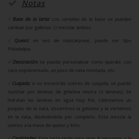
Notas
√
Base de la tarta:
Los
cereales
de la base se pueden
cambiar por galletas. O mezclar ambos.
√
Queso:
en vez de mascarpone, puede ser tipo
Philadelpia.
√
Decoración:
se puede personalizar como queráis: con
caco espolvoreado, un poco de nata montada, etc.
√
Cuajada:
si no encontráis sobres de cuajada, se puede
sustituir por láminas de gelatina neutra (4 láminas). Se
hidratan las laminas en agua muy fría. Calentamos un
poquito de la nata, escurrimos la gelatina y la vertemos
en la nata, disolviéndola por completo. Esta mezcla la
unimos a la masa de queso y listo.
√
Cantidades:
Esta tarta rinde para unas 8 personas y la