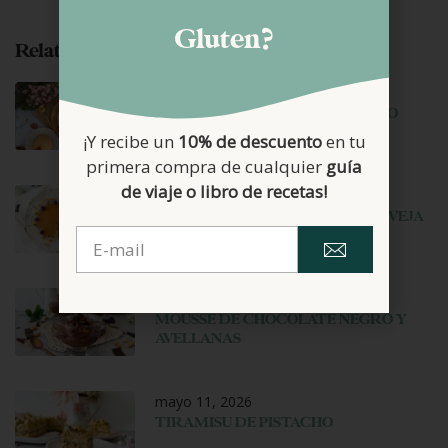
Gluten?
Related Posts
junio 29, 2026
HELADO DE CARAMELO SALADO
¡Y recibe un
10% de descuento
en tu
primera compra de cualquier
guía
de viaje o libro de recetas!
junio 22, 2026
TARTA MOUSSE DE YOGUR DE OVEJA
Y MANGO
junio 1, 2026
MOUSSE DE CHOCOLATE NEGRO Y
AVELLANAS
mayo 11, 2026
TIRAMISU DE PISTACHO