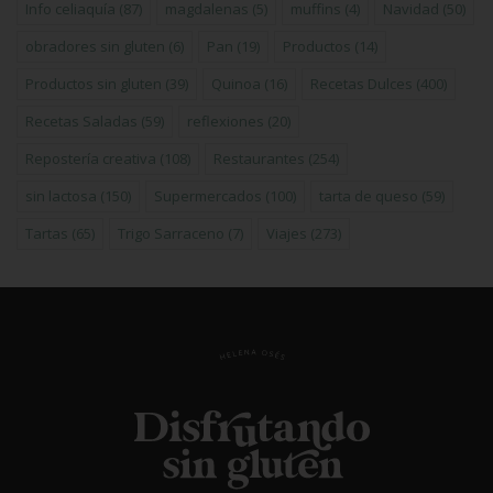
Info celiaquía
(87)
magdalenas
(5)
muffins
(4)
Navidad
(50)
obradores sin gluten
(6)
Pan
(19)
Productos
(14)
Productos sin gluten
(39)
Quinoa
(16)
Recetas Dulces
(400)
Recetas Saladas
(59)
reflexiones
(20)
Repostería creativa
(108)
Restaurantes
(254)
sin lactosa
(150)
Supermercados
(100)
tarta de queso
(59)
Tartas
(65)
Trigo Sarraceno
(7)
Viajes
(273)