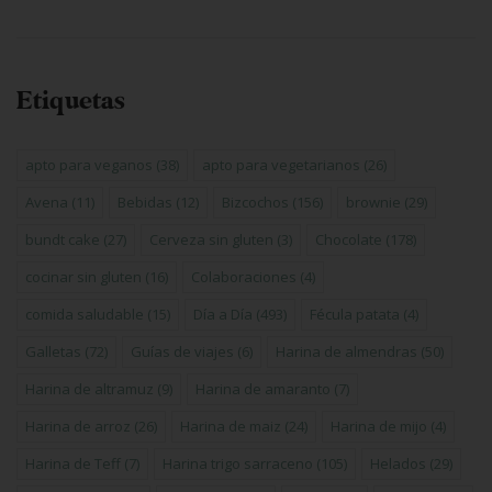
Etiquetas
apto para veganos
(38)
apto para vegetarianos
(26)
Avena
(11)
Bebidas
(12)
Bizcochos
(156)
brownie
(29)
bundt cake
(27)
Cerveza sin gluten
(3)
Chocolate
(178)
cocinar sin gluten
(16)
Colaboraciones
(4)
comida saludable
(15)
Día a Día
(493)
Fécula patata
(4)
Galletas
(72)
Guías de viajes
(6)
Harina de almendras
(50)
Harina de altramuz
(9)
Harina de amaranto
(7)
Harina de arroz
(26)
Harina de maiz
(24)
Harina de mijo
(4)
Harina de Teff
(7)
Harina trigo sarraceno
(105)
Helados
(29)