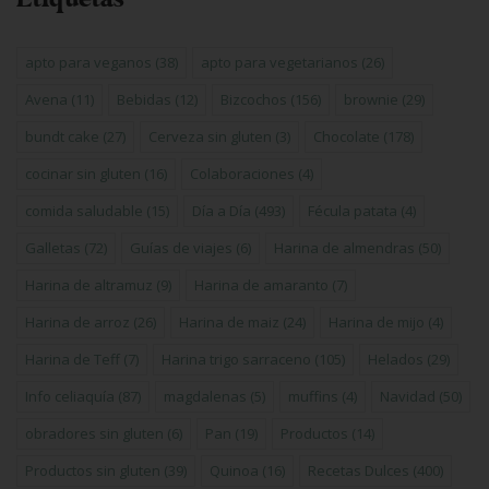
apto para veganos
(38)
apto para vegetarianos
(26)
Avena
(11)
Bebidas
(12)
Bizcochos
(156)
brownie
(29)
bundt cake
(27)
Cerveza sin gluten
(3)
Chocolate
(178)
cocinar sin gluten
(16)
Colaboraciones
(4)
comida saludable
(15)
Día a Día
(493)
Fécula patata
(4)
Galletas
(72)
Guías de viajes
(6)
Harina de almendras
(50)
Harina de altramuz
(9)
Harina de amaranto
(7)
Harina de arroz
(26)
Harina de maiz
(24)
Harina de mijo
(4)
Harina de Teff
(7)
Harina trigo sarraceno
(105)
Helados
(29)
Info celiaquía
(87)
magdalenas
(5)
muffins
(4)
Navidad
(50)
obradores sin gluten
(6)
Pan
(19)
Productos
(14)
Productos sin gluten
(39)
Quinoa
(16)
Recetas Dulces
(400)