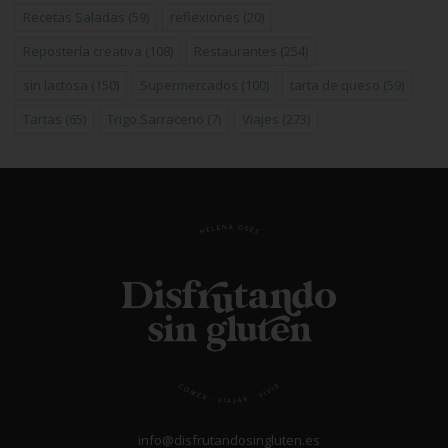
Recetas Saladas
(59)
reflexiones
(20)
Repostería creativa
(108)
Restaurantes
(254)
sin lactosa
(150)
Supermercados
(100)
tarta de queso
(59)
Tartas
(65)
Trigo Sarraceno
(7)
Viajes
(273)
info@disfrutandosingluten.es