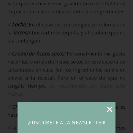
Si la queréis hacer mas grande (uno de 20/22 cm)
duplicad las cantidades de todos los ingredientes.
√
Leche:
En el caso de que tengáis problema con
la
lactosa
, buscad mantequilla y chocolate que no
las contengan.
√
Crema de frutos secos:
Personalmente me gusta
hacer las cremas de frutos secos en este caso la de
cacahuetes en casa (en los ingredientes tenéis en
enlace a la receta). Pero en el caso de que no
tengáis tiempo,
os recomiendo sin duda esta
marca
.
√
Chocolate
: Otra opción para hacer esta tarta es
hacerla con
chocolate blanco
.
¡SUSCRÍBETE A LA NEWSLETTER!
√ Avena:
recordad que los celíacos necesitamos