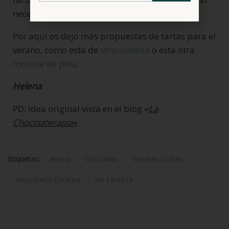
necesita horno.
Por aquí os dejo más propuestas de tartas para el
verano, como esta de
stracciatella
o esta otra
mousse de piña
.
Helena
PD: idea original vista en el blog «
La
Chocolaterapia»
.
Etiquetas:
Avena
Chocolate
Recetas Dulces
Repostería Creativa
Sin Lactosa