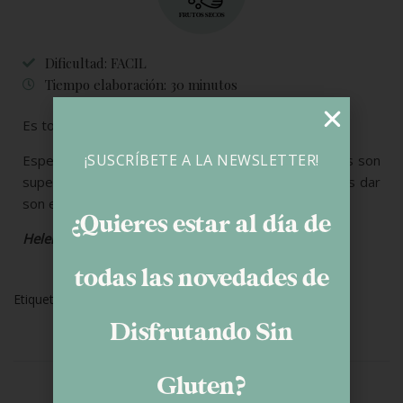
Dificultad: FACIL
Tiempo elaboración: 30 minutos
Es todo por hoy.
¡SUSCRÍBETE A LA NEWSLETTER!
Espero que os animéis a hacerlas porque como veis son
super sencillas de elaborar y los usos que les podéis dar
son enormes.
¿Quieres estar al día de
Helena
todas las novedades de
Etiquetas:
Recetas Dulces
Disfrutando Sin
Gluten?