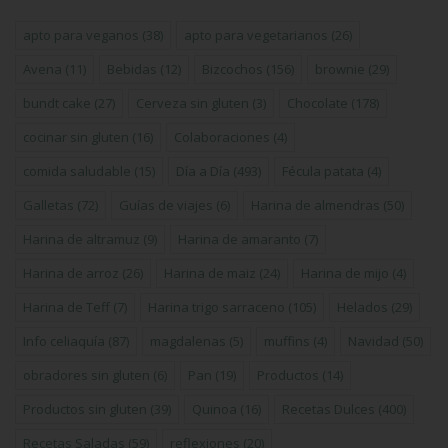
apto para veganos
(38)
apto para vegetarianos
(26)
Avena
(11)
Bebidas
(12)
Bizcochos
(156)
brownie
(29)
bundt cake
(27)
Cerveza sin gluten
(3)
Chocolate
(178)
cocinar sin gluten
(16)
Colaboraciones
(4)
comida saludable
(15)
Día a Día
(493)
Fécula patata
(4)
Galletas
(72)
Guías de viajes
(6)
Harina de almendras
(50)
Harina de altramuz
(9)
Harina de amaranto
(7)
Harina de arroz
(26)
Harina de maiz
(24)
Harina de mijo
(4)
Harina de Teff
(7)
Harina trigo sarraceno
(105)
Helados
(29)
Info celiaquía
(87)
magdalenas
(5)
muffins
(4)
Navidad
(50)
obradores sin gluten
(6)
Pan
(19)
Productos
(14)
Productos sin gluten
(39)
Quinoa
(16)
Recetas Dulces
(400)
Recetas Saladas
(59)
reflexiones
(20)