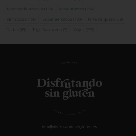
Repostería creativa
(108)
Restaurantes
(254)
sin lactosa
(150)
Supermercados
(100)
tarta de queso
(59)
Tartas
(65)
Trigo Sarraceno
(7)
Viajes
(273)
info@disfrutandosingluten.es