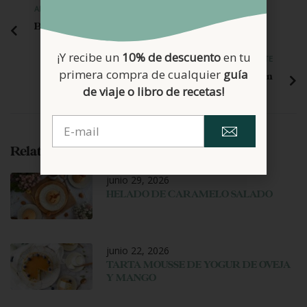
ANTERIOR
Bundt cake de arándanos
¡Y recibe un
10% de descuento
en tu
SIGUIENTE
primera compra de cualquier
guía
Helado de Tarta de Queso sin gluten
de viaje o libro de recetas!
Related Posts
junio 29, 2026
HELADO DE CARAMELO SALADO
junio 22, 2026
TARTA MOUSSE DE YOGUR DE OVEJA
Y MANGO