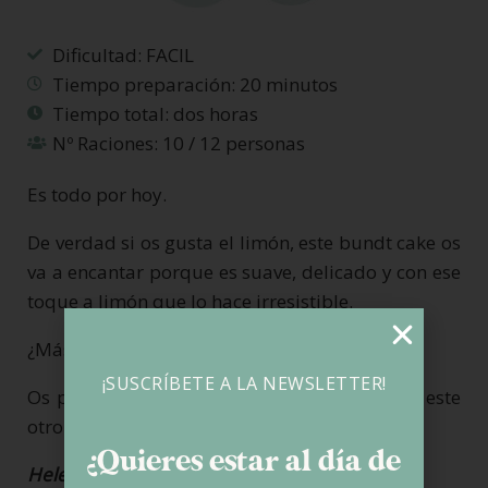
Dificultad: FACIL
Tiempo preparación: 20 minutos
Tiempo total: dos horas
Nº Raciones: 10 / 12 personas
Es todo por hoy.
De verdad si os gusta el limón, este bundt cake os
va a encantar porque es suave, delicado y con ese
toque a limón que lo hace irresistible.
¿Más recetas de bundt cake?
¡SUSCRÍBETE A LA NEWSLETTER!
Os propongo este
bundt cake marmolado
o este
otro de
crema casera de kinder.
¿Quieres estar al día de
Helena