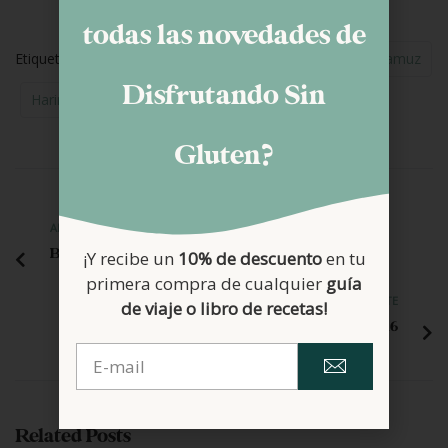
todas las novedades de
Etiquetas:
Bizcochos
Bundt Cake
Harina De Altramuz
Disfrutando Sin
Harina Trigo Sarraceno
Recetas Dulces
Gluten?
ANTERIOR
Brownie sin gluten
¡Y recibe un
10% de descuento
en tu
primera compra de cualquier
guía
SIGUIENTE
de viaje o libro de recetas!
Mi experiencia en «Mad Gluten Free» 2016
Related Posts