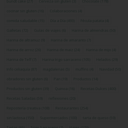
bundt cake
(27)
Cerveza sin gluten
(3)
Chocolate
(178)
cocinar sin gluten
(16)
Colaboraciones
(4)
comida saludable
(15)
Día a Día
(493)
Fécula patata
(4)
Galletas
(72)
Guías de viajes
(6)
Harina de almendras
(50)
Harina de altramuz
(9)
Harina de amaranto
(7)
Harina de arroz
(26)
Harina de maiz
(24)
Harina de mijo
(4)
Harina de Teff
(7)
Harina trigo sarraceno
(105)
Helados
(29)
Info celiaquía
(87)
magdalenas
(5)
muffins
(4)
Navidad
(50)
obradores sin gluten
(6)
Pan
(19)
Productos
(14)
Productos sin gluten
(39)
Quinoa
(16)
Recetas Dulces
(400)
Recetas Saladas
(59)
reflexiones
(20)
Repostería creativa
(108)
Restaurantes
(254)
sin lactosa
(150)
Supermercados
(100)
tarta de queso
(59)
Tartas
(65)
Trigo Sarraceno
(7)
Viajes
(273)