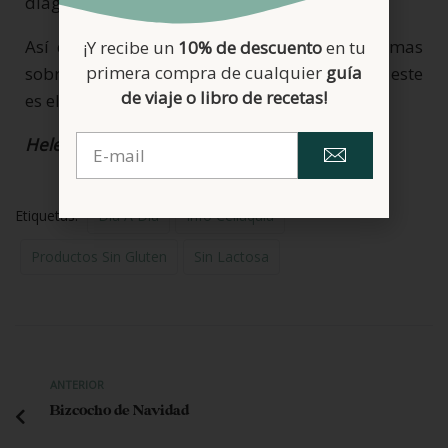
diagnóstico.
Así que si es el caso y queréis saber algo mas
¡Y recibe un
10% de descuento
en tu
primera compra de cualquier
guía
sobre
los quesos y su relación con el gluten
, este
de viaje o libro de recetas!
es el post.
Helena
Etiquetas:
Día A Día
Info Celiaquía
Productos Sin Gluten
Sin Lactosa
ANTERIOR
Bizcocho de Navidad