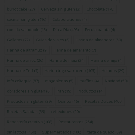
bundt cake
(27)
Cerveza sin gluten
(3)
Chocolate
(178)
cocinar sin gluten
(16)
Colaboraciones
(4)
comida saludable
(15)
Día a Día
(493)
Fécula patata
(4)
Galletas
(72)
Guías de viajes
(6)
Harina de almendras
(50)
Harina de altramuz
(9)
Harina de amaranto
(7)
Harina de arroz
(26)
Harina de maiz
(24)
Harina de mijo
(4)
Harina de Teff
(7)
Harina trigo sarraceno
(105)
Helados
(29)
Info celiaquía
(87)
magdalenas
(5)
muffins
(4)
Navidad
(50)
obradores sin gluten
(6)
Pan
(19)
Productos
(14)
Productos sin gluten
(39)
Quinoa
(16)
Recetas Dulces
(400)
Recetas Saladas
(59)
reflexiones
(20)
Repostería creativa
(108)
Restaurantes
(254)
sin lactosa
(150)
Supermercados
(100)
tarta de queso
(59)