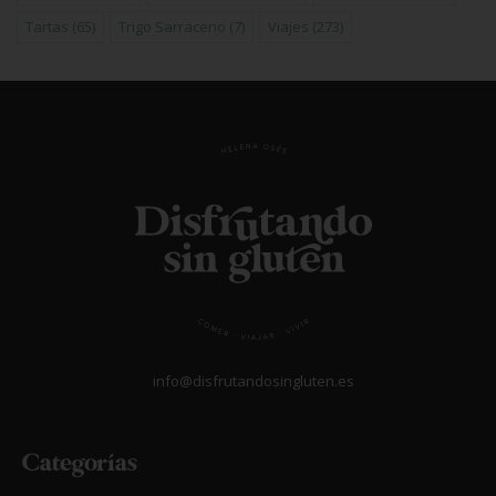
Tartas
(65)
Trigo Sarraceno
(7)
Viajes
(273)
info@disfrutandosingluten.es
Categorías