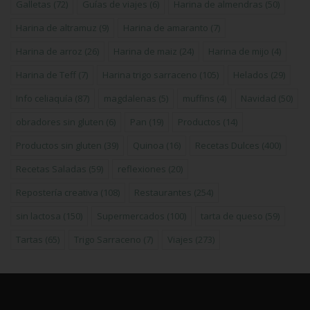
Galletas
(72)
Guías de viajes
(6)
Harina de almendras
(50)
Harina de altramuz
(9)
Harina de amaranto
(7)
Harina de arroz
(26)
Harina de maiz
(24)
Harina de mijo
(4)
Harina de Teff
(7)
Harina trigo sarraceno
(105)
Helados
(29)
Info celiaquía
(87)
magdalenas
(5)
muffins
(4)
Navidad
(50)
obradores sin gluten
(6)
Pan
(19)
Productos
(14)
Productos sin gluten
(39)
Quinoa
(16)
Recetas Dulces
(400)
Recetas Saladas
(59)
reflexiones
(20)
Repostería creativa
(108)
Restaurantes
(254)
sin lactosa
(150)
Supermercados
(100)
tarta de queso
(59)
Tartas
(65)
Trigo Sarraceno
(7)
Viajes
(273)