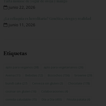
Tarta mousse de yogur de oveja y mango
junio 22, 2026
¿La celiaquía es hereditaria? Genética, riesgo y realidad
junio 11, 2026
Etiquetas
apto para veganos
(38)
apto para vegetarianos
(26)
Avena
(11)
Bebidas
(12)
Bizcochos
(156)
brownie
(29)
bundt cake
(27)
Cerveza sin gluten
(3)
Chocolate
(178)
cocinar sin gluten
(16)
Colaboraciones
(4)
comida saludable
(15)
Día a Día
(493)
Fécula patata
(4)