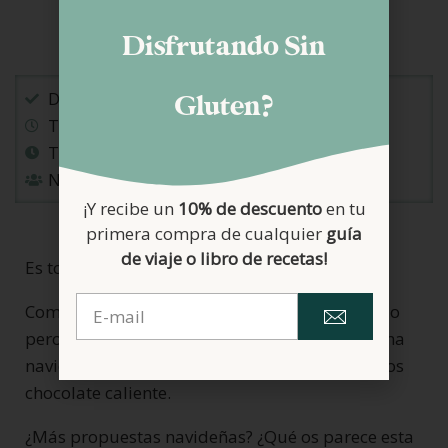
Disfrutando Sin
Dificultad: FACIL
Gluten?
Tiempo elaboración: 20 minutos
Tiempo total: 1 hora y media
Nº Raciones: 8 personas
¡Y recibe un
10% de descuento
en tu
primera compra de cualquier
guía
de viaje o libro de recetas!
Es todo por hoy.
Como veis, se trata de un bizcocho muy sencillo
pero delicioso para disfrutar cualquier mañana
navideña o tarde de merienda con un deliciosos
chocolate caliente.
¿Más propuestas navideñas? ¿Qué os parece esta