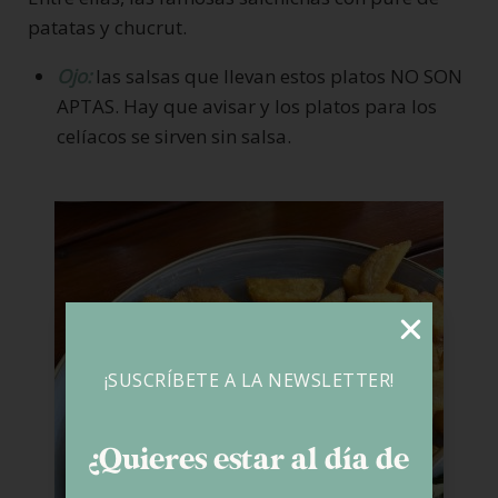
patatas y chucrut.
Ojo:
las salsas que llevan estos platos NO SON
APTAS. Hay que avisar y los platos para los
celíacos se sirven sin salsa.
¡SUSCRÍBETE A LA NEWSLETTER!
¿Quieres estar al día de