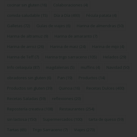
cocinar sin gluten
(16)
Colaboraciones
(4)
comida saludable
(15)
Día a Día
(493)
Fécula patata
(4)
Galletas
(72)
Guías de viajes
(6)
Harina de almendras
(50)
Harina de altramuz
(9)
Harina de amaranto
(7)
Harina de arroz
(26)
Harina de maiz
(24)
Harina de mijo
(4)
Harina de Teff
(7)
Harina trigo sarraceno
(105)
Helados
(29)
Info celiaquía
(87)
magdalenas
(5)
muffins
(4)
Navidad
(50)
obradores sin gluten
(6)
Pan
(19)
Productos
(14)
Productos sin gluten
(39)
Quinoa
(16)
Recetas Dulces
(400)
Recetas Saladas
(59)
reflexiones
(20)
Repostería creativa
(108)
Restaurantes
(254)
sin lactosa
(150)
Supermercados
(100)
tarta de queso
(59)
Tartas
(65)
Trigo Sarraceno
(7)
Viajes
(273)