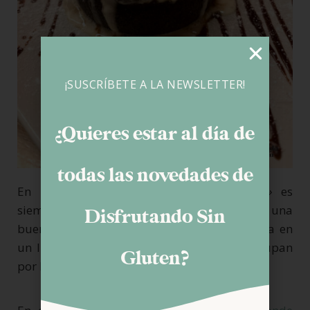
¡SUSCRÍBETE A LA NEWSLETTER!
¿Quieres estar al día de
todas las novedades de
En resumen,
«La Mudita Studio Burguer»
es
siempre una buena opción para disfrutar de una
Disfrutando Sin
buena hamburguesa sin gluten en Pamplona en
un lugar donde están formados y se preocupan
Gluten?
por los celíacos.