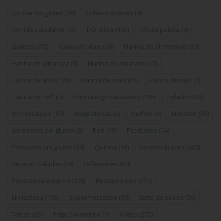
cocinar sin gluten
(16)
Colaboraciones
(4)
comida saludable
(15)
Día a Día
(492)
Fécula patata
(4)
Galletas
(72)
Guías de viajes
(6)
Harina de almendras
(50)
Harina de altramuz
(9)
Harina de amaranto
(7)
Harina de arroz
(26)
Harina de maiz
(24)
Harina de mijo
(4)
Harina de Teff
(7)
Harina trigo sarraceno
(105)
Helados
(29)
Info celiaquía
(87)
magdalenas
(5)
muffins
(4)
Navidad
(50)
obradores sin gluten
(6)
Pan
(19)
Productos
(14)
Productos sin gluten
(39)
Quinoa
(16)
Recetas Dulces
(400)
Recetas Saladas
(59)
reflexiones
(20)
Repostería creativa
(108)
Restaurantes
(253)
sin lactosa
(150)
Supermercados
(99)
tarta de queso
(59)
Tartas
(65)
Trigo Sarraceno
(7)
Viajes
(272)