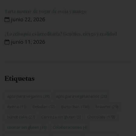
Tarta mousse de yogur de oveja y mango
junio 22, 2026
¿La celiaquía es hereditaria? Genética, riesgo y realidad
junio 11, 2026
Etiquetas
apto para veganos
(38)
apto para vegetarianos
(26)
Avena
(11)
Bebidas
(12)
Bizcochos
(156)
brownie
(29)
bundt cake
(27)
Cerveza sin gluten
(3)
Chocolate
(178)
cocinar sin gluten
(16)
Colaboraciones
(4)