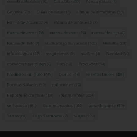
comida saludable
(15)
Día a Día
(493)
Fécula patata
(4)
Galletas
(72)
Guías de viajes
(6)
Harina de almendras
(50)
Harina de altramuz
(9)
Harina de amaranto
(7)
Harina de arroz
(26)
Harina de maiz
(24)
Harina de mijo
(4)
Harina de Teff
(7)
Harina trigo sarraceno
(105)
Helados
(29)
Info celiaquía
(87)
magdalenas
(5)
muffins
(4)
Navidad
(50)
obradores sin gluten
(6)
Pan
(19)
Productos
(14)
Productos sin gluten
(39)
Quinoa
(16)
Recetas Dulces
(400)
Recetas Saladas
(59)
reflexiones
(20)
Repostería creativa
(108)
Restaurantes
(254)
sin lactosa
(150)
Supermercados
(100)
tarta de queso
(59)
Tartas
(65)
Trigo Sarraceno
(7)
Viajes
(273)