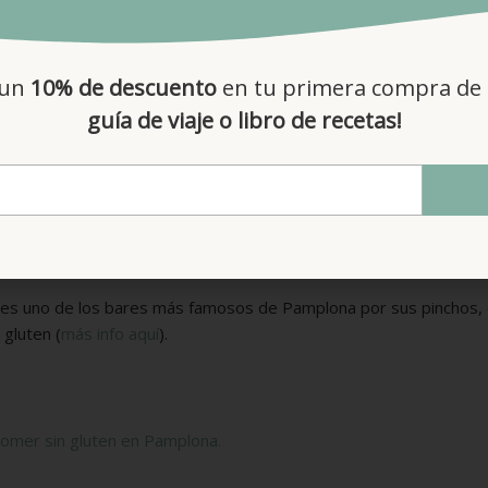
pimentón y verdura de
temporada.
 un
10% de descuento
en tu primera compra de 
hechos con adaptaciones para que los pudiese comer sin problema
guía de viaje o libro de recetas!
sita y queréis daros un capricho gastronómico, el Baserrerri es el
hacer la reserva que va una persona celíaca).
, es uno de los bares más famosos de Pamplona por sus pinchos, 
 gluten (
más info aquí
).
omer sin gluten en Pamplona.