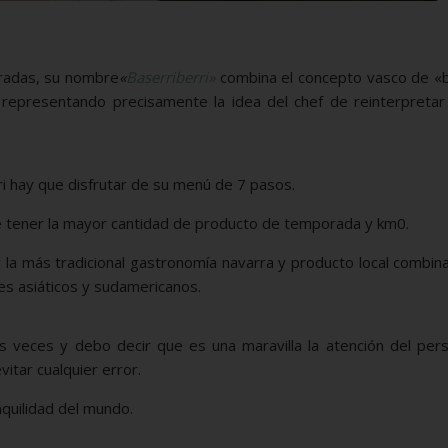
radas, su nombre
«
Baserriberri»
combina el concepto vasco de «b
, representando precisamente la idea del chef de reinterpretar
ri hay que disfrutar de su menú de 7 pasos.
e tener la mayor cantidad de producto de temporada y km0.
or la más tradicional gastronomía navarra y producto local combi
es asiáticos y sudamericanos.
s veces y debo decir que es una maravilla la atención del pers
itar cualquier error.
nquilidad del mundo.