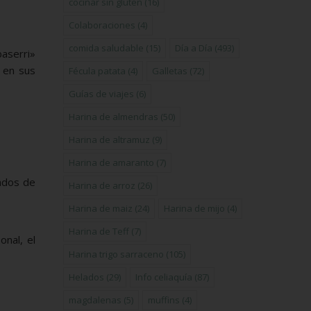
cocinar sin gluten
(16)
Colaboraciones
(4)
comida saludable
(15)
Día a Día
(493)
aserri»
 en sus
Fécula patata
(4)
Galletas
(72)
Guías de viajes
(6)
Harina de almendras
(50)
Harina de altramuz
(9)
Harina de amaranto
(7)
nados de
Harina de arroz
(26)
Harina de maiz
(24)
Harina de mijo
(4)
Harina de Teff
(7)
onal, el
Harina trigo sarraceno
(105)
Helados
(29)
Info celiaquía
(87)
magdalenas
(5)
muffins
(4)