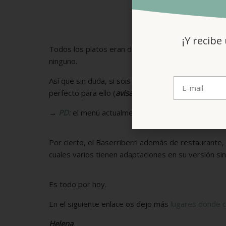
¡Y recibe
Todos los platos eran directamente sin gluten o 
ninguno.
Así que sin duda, si sois de Pamplona o venís de vi
perfecto para ello (
avisa siempre con antelación
al 
→
PD:
el menú actualmente son 55€
Por cierto, el Baserriberri además de restaurante
cuales varios tienen adaptaciones en su versión sin
Es todo por hoy.
En el siguiente enlace os dejo más
lugares donde c
Helena