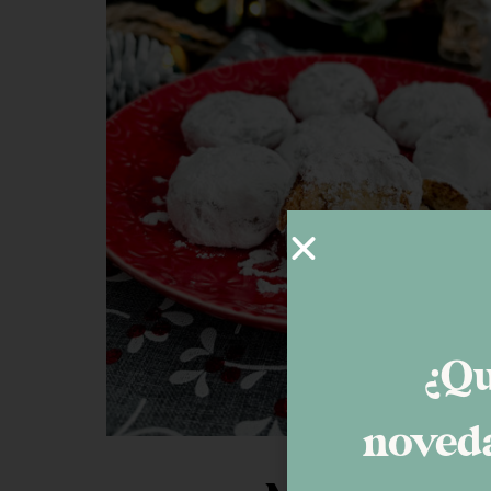
¿Qu
noveda