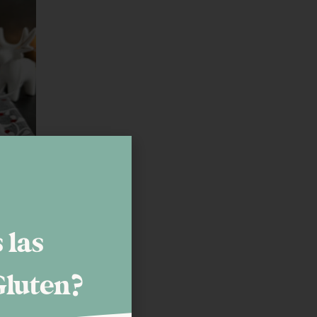
 las
Gluten?