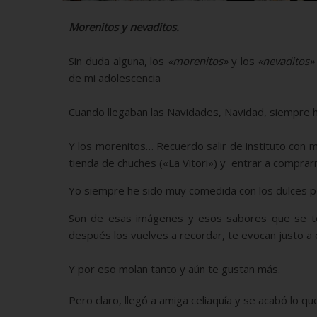
M
orenitos y nevaditos.
Sin duda alguna, los
«morenitos»
y los
«nevaditos»
de mi adolescencia
Cuando llegaban las Navidades, Navidad, siempre ha
Y los morenitos… Recuerdo salir de instituto con 
tienda de chuches («La Vitori») y entrar a comprar
Yo siempre he sido muy comedida con los dulces p
Son de esas imágenes y esos sabores que se te
después los vuelves a recordar, te evocan justo 
Y por eso molan tanto y aún te gustan más.
Pero claro, llegó a amiga celiaquía y se acabó lo qu