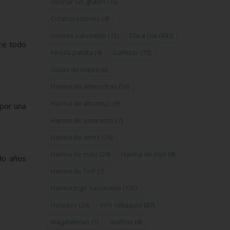
cocinar sin gluten
(16)
Colaboraciones
(4)
comida saludable
(15)
Día a Día
(493)
bre todo
Fécula patata
(4)
Galletas
(72)
Guías de viajes
(6)
Harina de almendras
(50)
Harina de altramuz
(9)
 por una
Harina de amaranto
(7)
Harina de arroz
(26)
Harina de maiz
(24)
Harina de mijo
(4)
do años
Harina de Teff
(7)
Harina trigo sarraceno
(105)
Helados
(29)
Info celiaquía
(87)
magdalenas
(5)
muffins
(4)