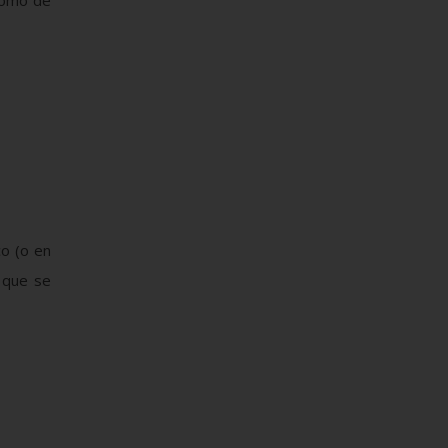
 como de
co (o en
 que se