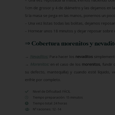
– Una vez reposada la masa, iremos haciendo boli
1cm de grosor y 4 de diámetro y las dejamos en la 
Si la masa se pega en las manos, ponernos un poco 
– Una vez listas todas las bolitas, dejamos reposar
– Hornear unos 18 minutos y dejar reposar sobre u
⇒ Cobertura morenitos y nevadit
→
Nevaditos:
Para hacer los
nevaditos
simplemente
→
Morenitos:
en el caso de los
morenitos
, fundir
su defecto, mantequilla) y cuando esté líquido,
enfríe por completo.
Nivel de Dificultad: FÁCIL
Tiempo preparación: 15 minutos
Tiempo total: 24 horas
Nº raciones: 12 -14