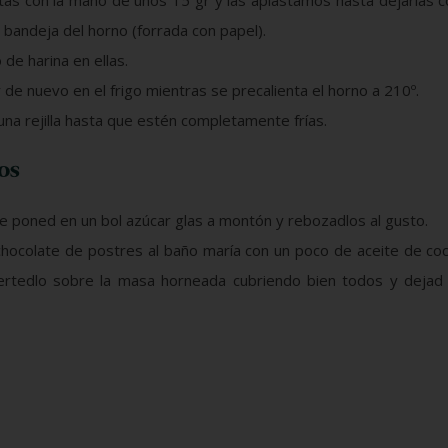
tas con la mano de unos 15 gr y las aplastamos hasta dejarlas
bandeja del horno (forrada con papel).
de harina en ellas.
 de nuevo en el frigo mientras se precalienta el horno a 210º.
na rejilla hasta que estén completamente frías.
os
 poned en un bol azúcar glas a montón y rebozadlos al gusto.
 chocolate de postres al baño maría con un poco de aceite de co
 vertedlo sobre la masa horneada cubriendo bien todos y dejad