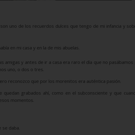
son uno de los recuerdos dulces que tengo de mi infancia y so
bía en mi casa y en la de mis abuelas.
mis amigas y antes de ir a casa era raro el día que no pasábamos
nos uno, o dos o tres.
ero reconozco que por los morenitos era auténtica pasión.
 quedan grabados ahí, como en el subconsciente y que cuan
a esos momentos.
e se daba.