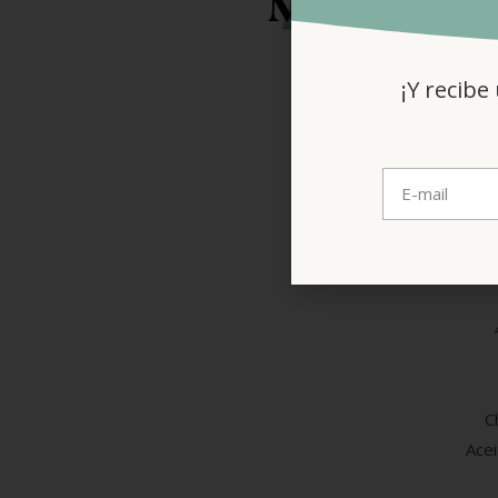
Morenitos y
¡Y recibe
10
120 
7,
C
Acei