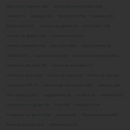
apto para veganos
(38)
apto para vegetarianos
(26)
Avena
(11)
Bebidas
(12)
Bizcochos
(156)
brownie
(29)
bundt cake
(27)
Cerveza sin gluten
(3)
Chocolate
(178)
cocinar sin gluten
(16)
Colaboraciones
(4)
comida saludable
(15)
Día a Día
(493)
Fécula patata
(4)
Galletas
(72)
Guías de viajes
(6)
Harina de almendras
(50)
Harina de altramuz
(9)
Harina de amaranto
(7)
Harina de arroz
(26)
Harina de maiz
(24)
Harina de mijo
(4)
Harina de Teff
(7)
Harina trigo sarraceno
(105)
Helados
(29)
Info celiaquía
(87)
magdalenas
(5)
muffins
(4)
Navidad
(50)
obradores sin gluten
(6)
Pan
(19)
Productos
(14)
Productos sin gluten
(39)
Quinoa
(16)
Recetas Dulces
(400)
Recetas Saladas
(59)
reflexiones
(20)