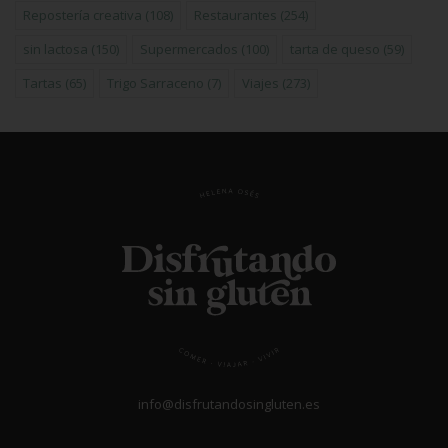
Repostería creativa
(108)
Restaurantes
(254)
sin lactosa
(150)
Supermercados
(100)
tarta de queso
(59)
Tartas
(65)
Trigo Sarraceno
(7)
Viajes
(273)
info@disfrutandosingluten.es