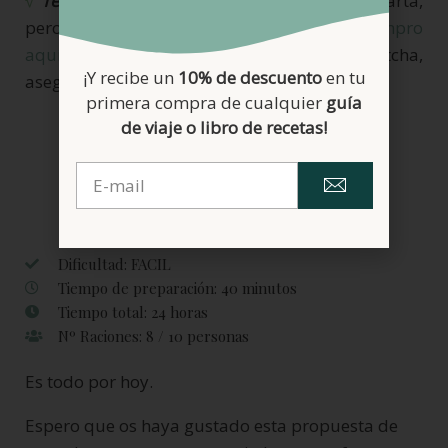
√
Te Mátcha
:
le da un punto especial a la tarta,
pero si no tenéis, es prescindible.
Yo lo compro
aquí
. Por cierto, cuando compréis té matcha,
¡Y recibe un
10% de descuento
en tu
aseguraos de que es sin gluten.
primera compra de cualquier
guía
de viaje o libro de recetas!
Dificultad: FACIL
Tiempo de preparación: 40 minutos
Tiempo total: 24 horas
Nº Raciones: 8 / 10 personas
Es todo por hoy.
Espero que os haya gustado esta propuesta de