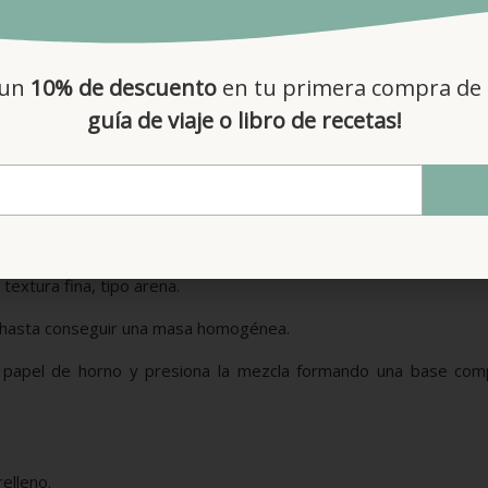
Para la cobertura
chocolate negro
 un
10% de descuento
en tu primera compra de 
cacahuetes
guía de viaje o libro de recetas!
 textura fina, tipo arena.
as hasta conseguir una masa homogénea.
papel de horno y presiona la mezcla formando una base com
elleno.