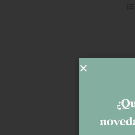
40
125 g
¿Qu
noveda