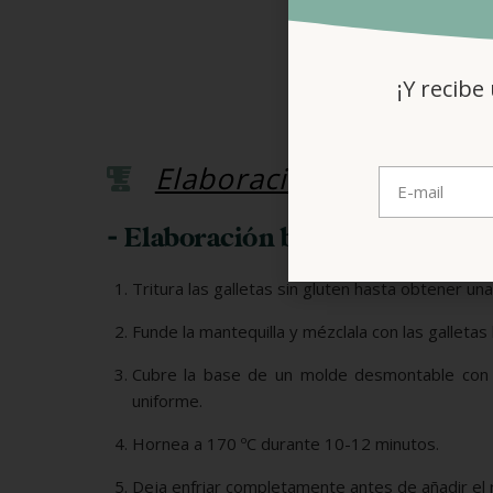
¡Y recibe
Elaboración
- Elaboración base tarta
Tritura las galletas sin gluten hasta obtener una
Funde la mantequilla y mézclala con las gallet
Cubre la base de un molde desmontable con 
uniforme.
Hornea a 170 ºC durante 10-12 minutos.
Deja enfriar completamente antes de añadir el r