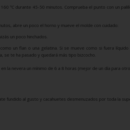
 a 160 ºC durante 45-50 minutos. Comprueba el punto con un palil
inutos, abre un poco el horno y mueve el molde con cuidado:
izás un poco hinchados.
mo un flan o una gelatina. Si se mueve como si fuera líquido (
a, se te ha pasado y quedará más tipo bizcocho.
 en la nevera un mínimo de 6 a 8 horas (mejor de un día para otro
olate fundido al gusto y cacahuetes desmenuzados por toda la supe