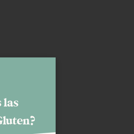
 las
Gluten?