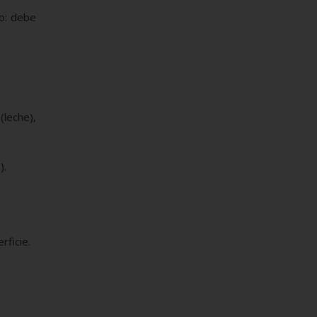
lo: debe
leche),
).
rficie.