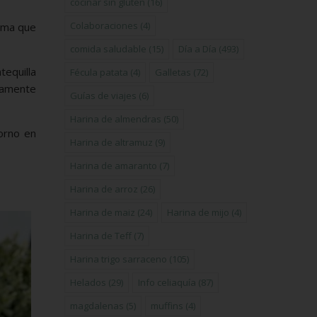
cocinar sin gluten
(16)
Colaboraciones
(4)
sima que
comida saludable
(15)
Día a Día
(493)
equilla
Fécula patata
(4)
Galletas
(72)
tamente
Guías de viajes
(6)
Harina de almendras
(50)
orno en
Harina de altramuz
(9)
Harina de amaranto
(7)
Harina de arroz
(26)
Harina de maiz
(24)
Harina de mijo
(4)
Harina de Teff
(7)
Harina trigo sarraceno
(105)
Helados
(29)
Info celiaquía
(87)
magdalenas
(5)
muffins
(4)