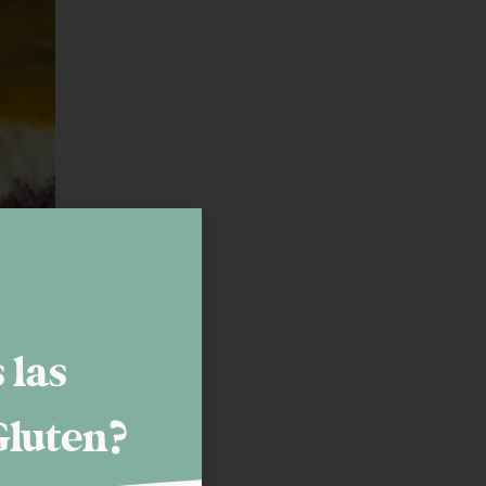
 las
Gluten?