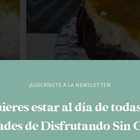
¡SUSCRÍBETE A LA NEWSLETTER!
ieres estar al día de todas
queso y Galletas Oreo
des de Disfrutando Sin 
Ingredientes