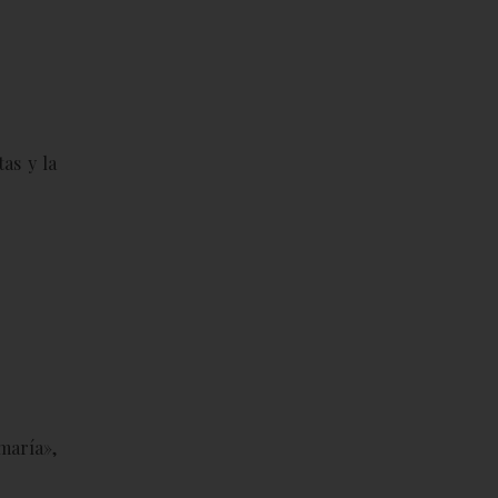
as y la
maría»,