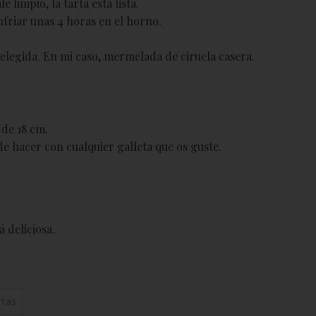
e limpio, la tarta está lista.
nfriar unas 4 horas en el horno.
elegida. En mi caso, mermelada de ciruela casera.
 de 18 cm.
ede hacer con cualquier galleta que os guste.
 deliciosa.
rtas