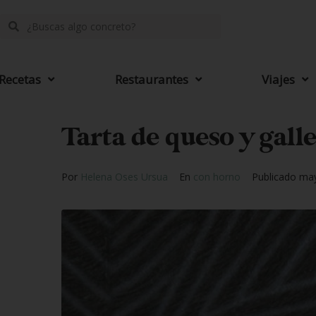
Recetas
Restaurantes
Viajes
Tarta de queso y galle
Por
Helena Oses Ursua
En
con horno
Publicado
may