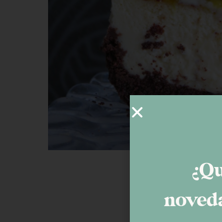
¿Qu
Tarta de 
noveda