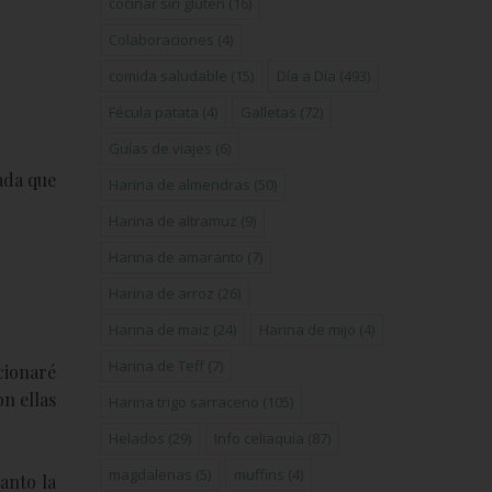
cocinar sin gluten
(16)
Colaboraciones
(4)
comida saludable
(15)
Día a Día
(493)
Fécula patata
(4)
Galletas
(72)
Guías de viajes
(6)
ada que
Harina de almendras
(50)
Harina de altramuz
(9)
Harina de amaranto
(7)
Harina de arroz
(26)
Harina de maiz
(24)
Harina de mijo
(4)
Harina de Teff
(7)
cionaré
on ellas
Harina trigo sarraceno
(105)
Helados
(29)
Info celiaquía
(87)
magdalenas
(5)
muffins
(4)
anto la