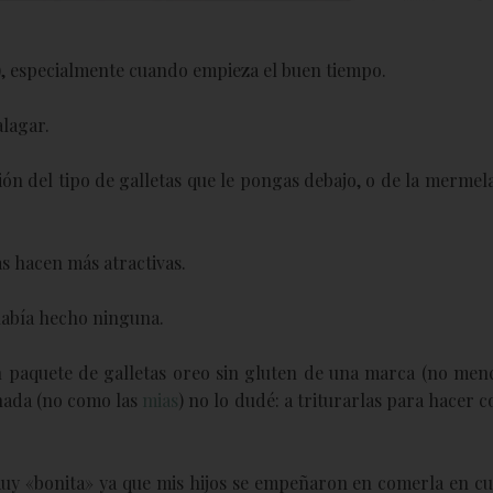
), especialmente cuando empieza el buen tiempo.
alagar.
n del tipo de galletas que le pongas debajo, o de la mermel
as hacen más atractivas.
había hecho ninguna.
 paquete de galletas oreo sin gluten de una marca (no men
 nada (no como las
mias
) no lo dudé: a triturarlas para hacer c
muy «bonita» ya que mis hijos se empeñaron en comerla en cu