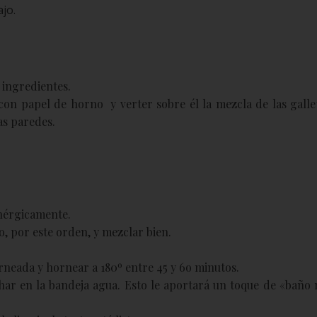
ajo.
 ingredientes.
on papel de horno y verter sobre él la mezcla de las gallet
as paredes.
enérgicamente.
o, por este orden, y mezclar bien.
rneada y hornear a 180º entre 45 y 6o minutos.
char en la bandeja agua. Esto le aportará un toque de «baño 