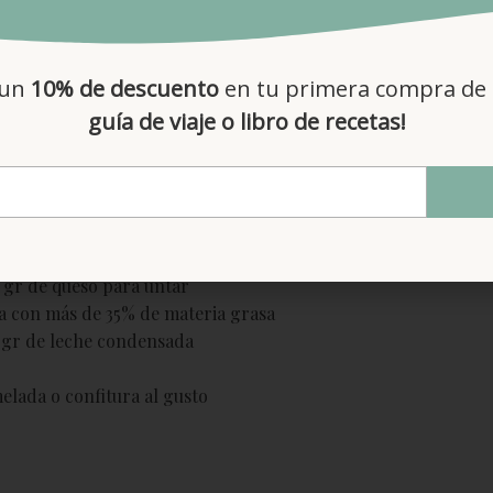
Para la base
 un
10% de descuento
en tu primera compra de 
 de galletas oreo sin gluten
guía de viaje o libro de recetas!
r de margarina sin gluten
Para el Relleno
3 huevos
 gr de queso para untar
a con más de 35% de materia grasa
 gr de leche condensada
lada o confitura al gusto