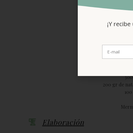
¡Y recibe
150 gr
30 g
300
200 gr de nat
100
Merme
Elaboración