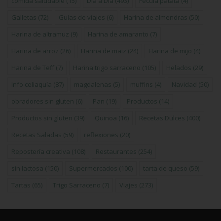
comida saludable
(15)
Día a Día
(493)
Fécula patata
(4)
Galletas
(72)
Guías de viajes
(6)
Harina de almendras
(50)
Harina de altramuz
(9)
Harina de amaranto
(7)
Harina de arroz
(26)
Harina de maiz
(24)
Harina de mijo
(4)
Harina de Teff
(7)
Harina trigo sarraceno
(105)
Helados
(29)
Info celiaquía
(87)
magdalenas
(5)
muffins
(4)
Navidad
(50)
obradores sin gluten
(6)
Pan
(19)
Productos
(14)
Productos sin gluten
(39)
Quinoa
(16)
Recetas Dulces
(400)
Recetas Saladas
(59)
reflexiones
(20)
Repostería creativa
(108)
Restaurantes
(254)
sin lactosa
(150)
Supermercados
(100)
tarta de queso
(59)
Tartas
(65)
Trigo Sarraceno
(7)
Viajes
(273)