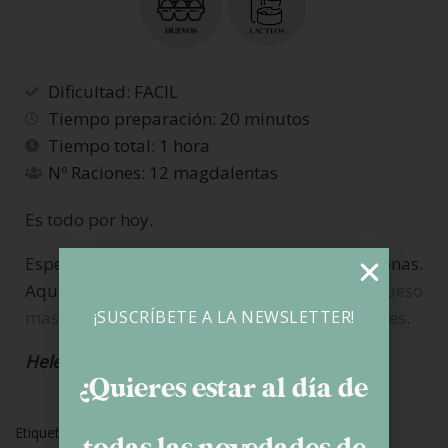
Dificultad: FACIL
Tiempo preparación: 20 minutos
Tiempo total: 1 hora
Nº Raciones: 12 magdalentas
Es todo por hoy.
Espero que os hayan gustado estas magdalenas.
Aquí dejo la receta de unos
muffins de queso
¡SUSCRÍBETE A LA NEWSLETTER!
mascarpone y avellanas que son espectaculares
.
Helena
¿Quieres estar al día de
Etiquetas:
Bizcochos
Harina De Arroz