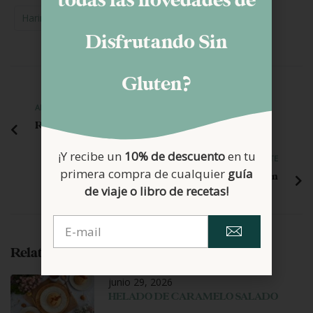
todas las novedades de
Harina Trigo Sarraceno
Recetas Dulces
Disfrutando Sin
Gluten?
ANTERIOR
Rollos de Canela al microondas
¡Y recibe un
10% de descuento
en tu
SIGUIENTE
primera compra de cualquier
guía
Comparativa precios productos CON y SIN gluten
de viaje o libro de recetas!
Related Posts
junio 29, 2026
HELADO DE CARAMELO SALADO