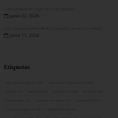
Tarta mousse de yogur de oveja y mango
junio 22, 2026
¿La celiaquía es hereditaria? Genética, riesgo y realidad
junio 11, 2026
Etiquetas
apto para veganos
(38)
apto para vegetarianos
(26)
Avena
(11)
Bebidas
(12)
Bizcochos
(156)
brownie
(29)
bundt cake
(27)
Cerveza sin gluten
(3)
Chocolate
(178)
cocinar sin gluten
(16)
Colaboraciones
(4)