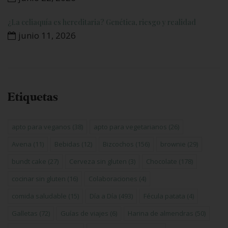
¿La celiaquía es hereditaria? Genética, riesgo y realidad
junio 11, 2026
Etiquetas
apto para veganos
(38)
apto para vegetarianos
(26)
Avena
(11)
Bebidas
(12)
Bizcochos
(156)
brownie
(29)
bundt cake
(27)
Cerveza sin gluten
(3)
Chocolate
(178)
cocinar sin gluten
(16)
Colaboraciones
(4)
comida saludable
(15)
Día a Día
(493)
Fécula patata
(4)
Galletas
(72)
Guías de viajes
(6)
Harina de almendras
(50)