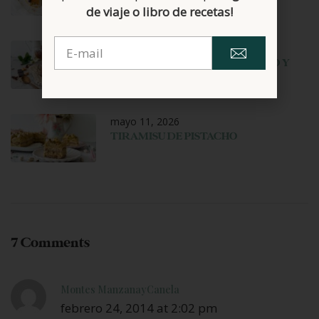
Y MANGO
de viaje o libro de recetas!
junio 1, 2026
MOUSSE DE CHOCOLATE NEGRO Y
AVELLANAS
mayo 11, 2026
TIRAMISU DE PISTACHO
7 Comments
Montes ManzanayCanela
febrero 24, 2014 at 2:02 pm