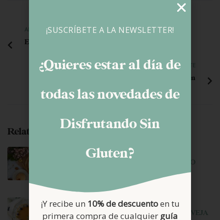
¡SUSCRÍBETE A LA NEWSLETTER!
ANTERIOR
Errores dieta sin gluten
¿Quieres estar al día de
SIGUIENTE
Santa Cruz de Tenerife sin gluten
todas las novedades de
Disfrutando Sin
Related Posts
Gluten?
junio 29, 2026
HELADO DE CARAMELO SALADO
junio 22, 2026
¡Y recibe un
10% de descuento
en tu
TARTA MOUSSE DE YOGUR DE OVEJA
primera compra de cualquier
guía