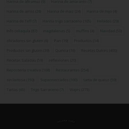
Harina de altramuz
(9)
Harina de amaranto
(7)
Harina de arroz
(26)
Harina de maiz
(24)
Harina de mijo
(4)
Harina de Teff
(7)
Harina trigo sarraceno
(105)
Helados
(29)
Info celiaquía
(87)
magdalenas
(5)
muffins
(4)
Navidad
(50)
obradores sin gluten
(6)
Pan
(19)
Productos
(14)
Productos sin gluten
(39)
Quinoa
(16)
Recetas Dulces
(400)
Recetas Saladas
(59)
reflexiones
(20)
Repostería creativa
(108)
Restaurantes
(254)
sin lactosa
(150)
Supermercados
(100)
tarta de queso
(59)
Tartas
(65)
Trigo Sarraceno
(7)
Viajes
(273)