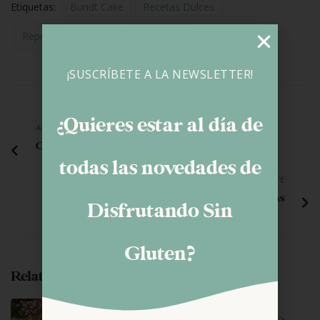
Etiquetas:
Bundt Cake
Recetas Dulces
Repostería Creativa
Sin Lactosa
¡SUSCRÍBETE A LA NEWSLETTER!
¿Quieres estar al día de
ANTERIOR
Colines sin gluten
todas las novedades de
SIGUIENTE
Tablas conversoras de medidas
Disfrutando Sin
Gluten?
Related Posts
junio 29, 2026