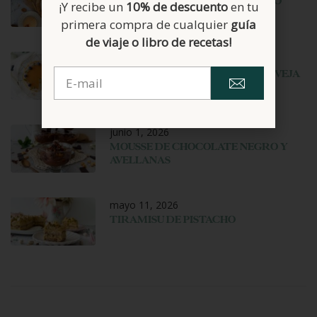
HELADO DE CARAMELO SALADO
¡Y recibe un
10% de descuento
en tu
primera compra de cualquier
guía
de viaje o libro de recetas!
junio 22, 2026
TARTA MOUSSE DE YOGUR DE OVEJA
Y MANGO
junio 1, 2026
MOUSSE DE CHOCOLATE NEGRO Y
AVELLANAS
mayo 11, 2026
TIRAMISU DE PISTACHO