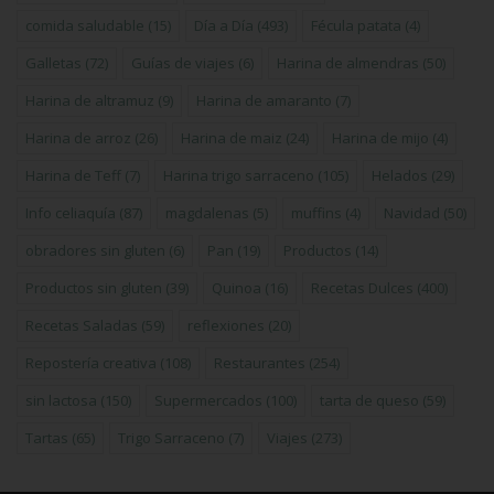
comida saludable
(15)
Día a Día
(493)
Fécula patata
(4)
Galletas
(72)
Guías de viajes
(6)
Harina de almendras
(50)
Harina de altramuz
(9)
Harina de amaranto
(7)
Harina de arroz
(26)
Harina de maiz
(24)
Harina de mijo
(4)
Harina de Teff
(7)
Harina trigo sarraceno
(105)
Helados
(29)
Info celiaquía
(87)
magdalenas
(5)
muffins
(4)
Navidad
(50)
obradores sin gluten
(6)
Pan
(19)
Productos
(14)
Productos sin gluten
(39)
Quinoa
(16)
Recetas Dulces
(400)
Recetas Saladas
(59)
reflexiones
(20)
Repostería creativa
(108)
Restaurantes
(254)
sin lactosa
(150)
Supermercados
(100)
tarta de queso
(59)
Tartas
(65)
Trigo Sarraceno
(7)
Viajes
(273)