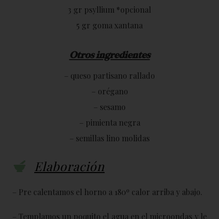
3 gr psyllium *opcional
5 gr goma xantana
Otros ingredientes
– queso partisano rallado
– orégano
– sesamo
– pimienta negra
– semillas lino molidas
Elaboración
– Pre calentamos el horno a 180º calor arriba y abajo.
– Templamos un poquito el agua en el microondas y le