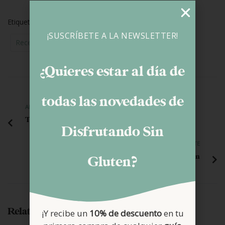
Etiquetas:
Harina Trigo Sarraceno
Pan
Quinoa
¡SUSCRÍBETE A LA NEWSLETTER!
Recetas Saladas
Sin Lactosa
¿Quieres estar al día de
todas las novedades de
ANTERIOR
Tarta de queso, membrillo y nueces sin gluten
Disfrutando Sin
SIGUIENTE
Bundt Cake de Calabaza y Queso sin gluten
Gluten?
Related Posts
¡Y recibe un
10% de descuento
en tu