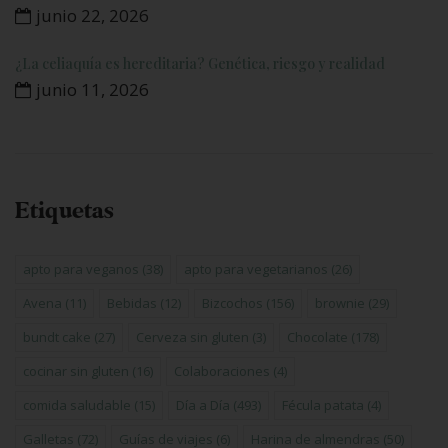
junio 22, 2026
¿La celiaquía es hereditaria? Genética, riesgo y realidad
junio 11, 2026
Etiquetas
apto para veganos
(38)
apto para vegetarianos
(26)
Avena
(11)
Bebidas
(12)
Bizcochos
(156)
brownie
(29)
bundt cake
(27)
Cerveza sin gluten
(3)
Chocolate
(178)
cocinar sin gluten
(16)
Colaboraciones
(4)
comida saludable
(15)
Día a Día
(493)
Fécula patata
(4)
Galletas
(72)
Guías de viajes
(6)
Harina de almendras
(50)