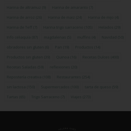
Harina de altramuz
(9)
Harina de amaranto
(7)
Harina de arroz
(26)
Harina de maiz
(24)
Harina de mijo
(4)
Harina de Teff
(7)
Harina trigo sarraceno
(105)
Helados
(29)
Info celiaquía
(87)
magdalenas
(5)
muffins
(4)
Navidad
(50)
obradores sin gluten
(6)
Pan
(19)
Productos
(14)
Productos sin gluten
(39)
Quinoa
(16)
Recetas Dulces
(400)
Recetas Saladas
(59)
reflexiones
(20)
Repostería creativa
(108)
Restaurantes
(254)
sin lactosa
(150)
Supermercados
(100)
tarta de queso
(59)
Tartas
(65)
Trigo Sarraceno
(7)
Viajes
(273)