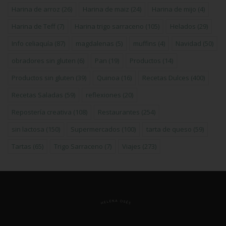
Harina de arroz
(26)
Harina de maiz
(24)
Harina de mijo
(4)
Harina de Teff
(7)
Harina trigo sarraceno
(105)
Helados
(29)
Info celiaquía
(87)
magdalenas
(5)
muffins
(4)
Navidad
(50)
obradores sin gluten
(6)
Pan
(19)
Productos
(14)
Productos sin gluten
(39)
Quinoa
(16)
Recetas Dulces
(400)
Recetas Saladas
(59)
reflexiones
(20)
Repostería creativa
(108)
Restaurantes
(254)
sin lactosa
(150)
Supermercados
(100)
tarta de queso
(59)
Tartas
(65)
Trigo Sarraceno
(7)
Viajes
(273)