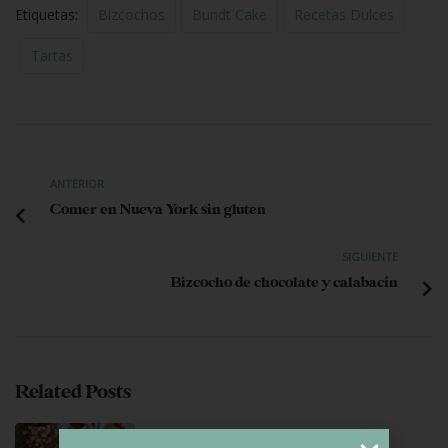
Etiquetas:
Bizcochos
Bundt Cake
Recetas Dulces
Tartas
ANTERIOR
Comer en Nueva York sin gluten
SIGUIENTE
Bizcocho de chocolate y calabacín
Related Posts
junio 29, 2026