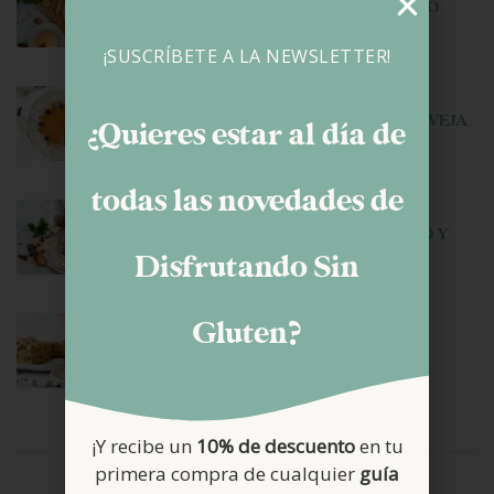
HELADO DE CARAMELO SALADO
¡SUSCRÍBETE A LA NEWSLETTER!
junio 22, 2026
TARTA MOUSSE DE YOGUR DE OVEJA
¿Quieres estar al día de
Y MANGO
todas las novedades de
junio 1, 2026
MOUSSE DE CHOCOLATE NEGRO Y
AVELLANAS
Disfrutando Sin
mayo 11, 2026
Gluten?
TIRAMISU DE PISTACHO
¡Y recibe un
10% de descuento
en tu
primera compra de cualquier
guía