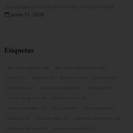
¿La celiaquía es hereditaria? Genética, riesgo y realidad
junio 11, 2026
Etiquetas
apto para veganos
(38)
apto para vegetarianos
(26)
Avena
(11)
Bebidas
(12)
Bizcochos
(156)
brownie
(29)
bundt cake
(27)
Cerveza sin gluten
(3)
Chocolate
(178)
cocinar sin gluten
(16)
Colaboraciones
(4)
comida saludable
(15)
Día a Día
(493)
Fécula patata
(4)
Galletas
(72)
Guías de viajes
(6)
Harina de almendras
(50)
Harina de altramuz
(9)
Harina de amaranto
(7)