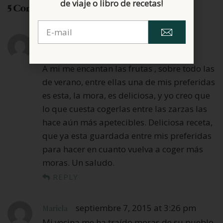
de viaje o libro de recetas!
5 Comments
Spezialia Comparte Más
septiembre 7, 2015 at 9:59 am
A mi me encantan las frutas , sobre todo las
de verano, entre ellas una de mis preferidas
es esta, la mora, es deliciosa, y yo creo que
lo que cuesta cogerlas entre las zarzas las
hace aún más apetecibles. Deliciosa receta,
que ya esta guardada entre mis preferidas
para hacer en cuanto vuelva a coger más
moras. Un saludo.
REPLY
septiembre 7, 2015 at 3:26 pm
Mariela
Mi vecina me ha traído moras de su pueblo,