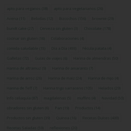
apto para veganos
(38)
apto para vegetarianos
(26)
Avena
(11)
Bebidas
(12)
Bizcochos
(156)
brownie
(29)
bundt cake
(27)
Cerveza sin gluten
(3)
Chocolate
(178)
cocinar sin gluten
(16)
Colaboraciones
(4)
comida saludable
(15)
Día a Día
(493)
Fécula patata
(4)
Galletas
(72)
Guías de viajes
(6)
Harina de almendras
(50)
Harina de altramuz
(9)
Harina de amaranto
(7)
Harina de arroz
(26)
Harina de maiz
(24)
Harina de mijo
(4)
Harina de Teff
(7)
Harina trigo sarraceno
(105)
Helados
(29)
Info celiaquía
(87)
magdalenas
(5)
muffins
(4)
Navidad
(50)
obradores sin gluten
(6)
Pan
(19)
Productos
(14)
Productos sin gluten
(39)
Quinoa
(16)
Recetas Dulces
(400)
Recetas Saladas
(59)
reflexiones
(20)