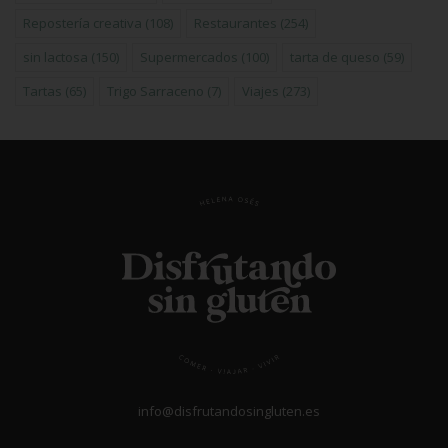
Repostería creativa
(108)
Restaurantes
(254)
sin lactosa
(150)
Supermercados
(100)
tarta de queso
(59)
Tartas
(65)
Trigo Sarraceno
(7)
Viajes
(273)
info@disfrutandosingluten.es