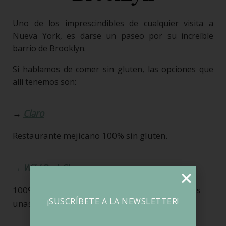
Uno de los imprescindibles de cualquier visita a
Nueva York, es darse un paseo por su increíble
barrio de Brooklyn.
Si hablamos de comer sin gluten, las opciones que
allí tenemos son:
→
Claro
Restaurante mejicano 100% sin gluten.
→
Wild Park Slope
100% sin gluten, sus pizzas están consideradas
¡SUSCRÍBETE A LA NEWSLETTER!
unas de las mejores de la ciudad.