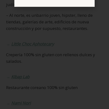
judíos ultraortodoxos.
– Al norte, es unbarrio joven, hipster, lleno de
tiendas, galerías de arte, edificios de nueva
construcción y por supuesto, restaurantes.
→
Little Choc Aphotecary
Crepería 100% sin gluten con rellenos dulces y
salados.
→
Kibap Lab
Restaurante coreano 100% sin gluten
→
Nami Nori